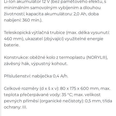
Li-Ion akumulátor 12 V (bez paměťového efektu, s
minimálním samovolným vybíjením a dlouhou
životností; kapacita akumulátoru: 2,0 Ah, doba
nabíjení: 360 min.).
Teleskopická výtlačná trubice (max. délka vysunutí:
460 mm), ukazatel (zbývající) využitelné energie
baterie.
Konstrukce: oběžné kolo z termoplastu (NORYL®),
závěsný hák, výpustný kohout.
Příslušenství: nabíječka 0,4 A/h.
Celkové rozměry (d x š x v): 80 x 175 x 600 mm, max.
teplota přečerpávané vody: 35 °C; max. velikost
pevných příměsí (organické nečistoty): 0,5 mm, třída
ochrany: III.