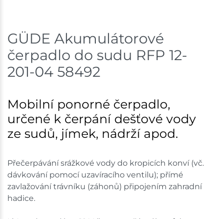
GÜDE Akumulátorové
čerpadlo do sudu RFP 12-
201-04 58492
Mobilní ponorné čerpadlo,
určené k čerpání dešťové vody
ze sudů, jímek, nádrží apod.
Přečerpávání srážkové vody do kropicích konví (vč.
dávkování pomocí uzavíracího ventilu); přímé
zavlažování trávníku (záhonů) připojením zahradní
hadice.