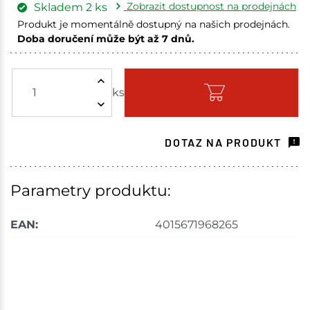
Zobrazit dostupnost na prodejnách
Skladem
2
ks
Produkt je momentálně dostupný na našich prodejnách.
Doba doručení může být až 7 dnů.
Skuteč
1 ks
ks
Skladem na prodejně - doručení do 7 dnů
Velké Meziříčí
1 ks
DOTAZ NA PRODUKT
Skladem na prodejně - doručení do 7 dnů
Skladové množství na prodejnách je pouze orientační.
Parametry produktu:
Ceny na prodejnách se mohou lišit od cen na e-
shopu.
EAN:
4015671968265