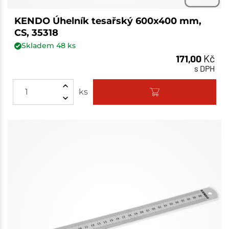
KENDO Úhelník tesařský 600x400 mm,
CS, 35318
Skladem
48
ks
171,00
Kč
s DPH
ks