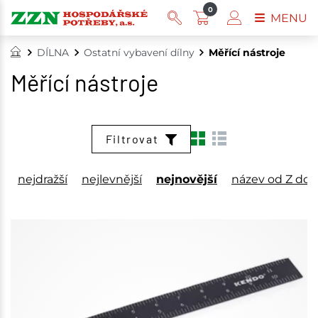
0
MENU
DÍLNA
Ostatní vybavení dílny
Měřící nástroje
Měřící nástroje
Filtrovat
nejdražší
nejlevnější
nejnovější
název od Z do 