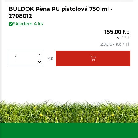
BULDOK Pěna PU pistolová 750 ml -
2708012
Skladem
4
ks
155,00
Kč
s DPH
206,67
Kč
/
1 l
ks