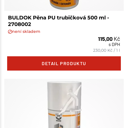
BULDOK Pěna PU trubičková 500 ml -
2708002
není skladem
115,00
Kč
s DPH
230,00
Kč
/
1 l
DETAIL PRODUKTU