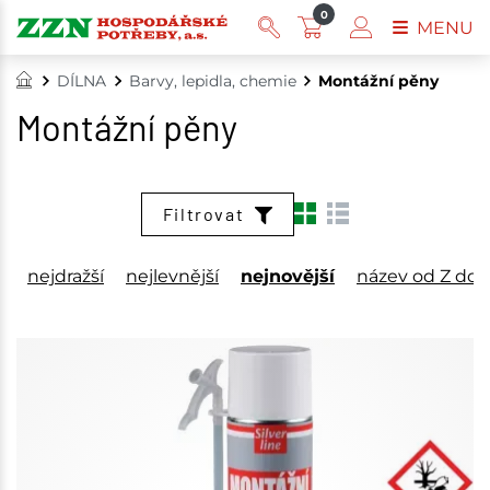
0
MENU
DÍLNA
Barvy, lepidla, chemie
Montážní pěny
Montážní pěny
Filtrovat
nejdražší
nejlevnější
nejnovější
název od Z do 