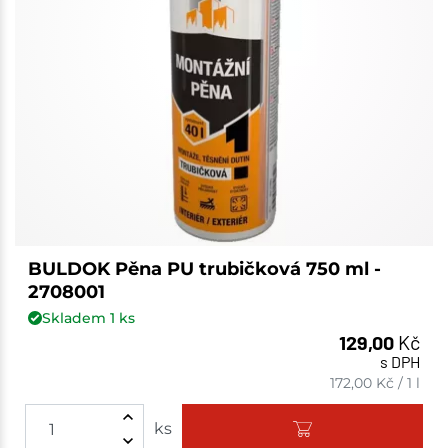
BULDOK Pěna PU trubičková 750 ml -
2708001
Skladem
1
ks
129,00
Kč
s DPH
172,00
Kč
/
1 l
ks