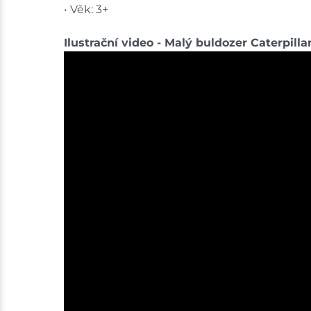
• Věk: 3+
Ilustrační video - Malý buldozer Caterpill