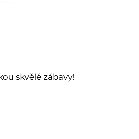
ách je pouze orientační.
u lišit od cen na e-shopu.
ukou skvělé zábavy!
.