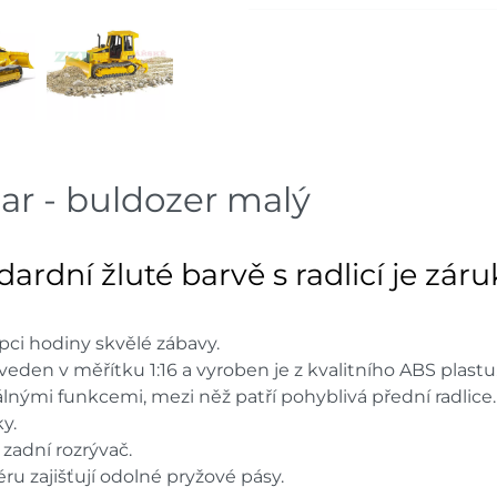
Skladové množství na prodejn
Ceny na prodejnách se moho
ar - buldozer malý
ardní žluté barvě s radlicí je zár
pci hodiny skvělé zábavy.
eden v měřítku 1:16 a vyroben je z kvalitního ABS plastu
lnými funkcemi, mezi něž patří pohyblivá přední radlice.
ky.
zadní rozrývač.
éru zajišťují odolné pryžové pásy.