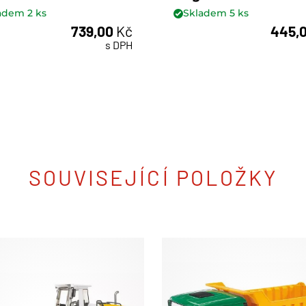
ladem
2
ks
Skladem
5
ks
739,00
Kč
445,
ks
ks
s DPH
SOUVISEJÍCÍ POLOŽKY