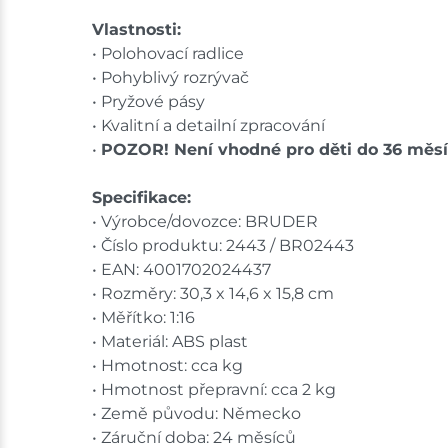
Vlastnosti:
• Polohovací radlice
• Pohyblivý rozrývač
• Pryžové pásy
• Kvalitní a detailní zpracování
•
POZOR! Není vhodné pro děti do 36 měsí
Specifikace:
• Výrobce/dovozce: BRUDER
• Číslo produktu: 2443 / BR02443
• EAN: 4001702024437
• Rozměry: 30,3 x 14,6 x 15,8 cm
• Měřítko: 1:16
• Materiál: ABS plast
• Hmotnost: cca kg
• Hmotnost přepravní: cca 2 kg
• Země původu: Německo
• Záruční doba: 24 měsíců