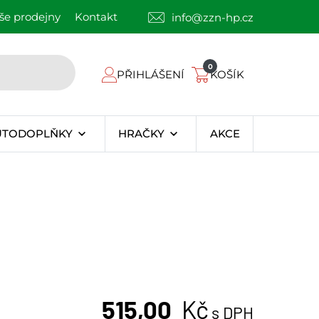
še prodejny
Kontakt
info@zzn-hp.cz
0
PŘIHLÁŠENÍ
KOŠÍK
UTODOPLŇKY
HRAČKY
AKCE
515,00
Kč
s DPH