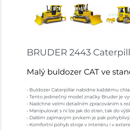
BRUDER 2443 Caterpill
Malý buldozer CAT ve stand
• Buldozer Caterpillar nabídne každému chla
• Tento jedinečný model značky Bruder je vyv
• Nadchne velmi detailním zpracováním s reá
• Manipulovat s ní lze jak do stran, tak do výš
• Dalším zajímavým prvkem je pak pohyblivý 
• Komfortní pohyb stroje v interiéru i v exteri