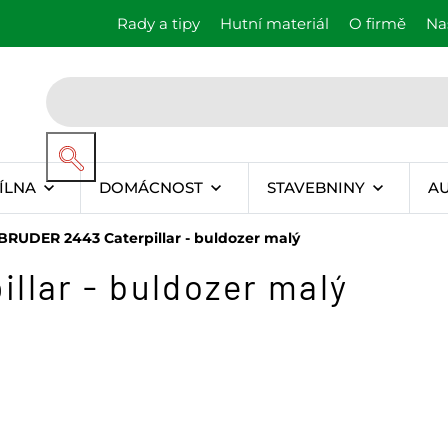
Rady a tipy
Hutní materiál
O firmě
Na
ÍLNA
DOMÁCNOST
STAVEBNINY
A
BRUDER 2443 Caterpillar - buldozer malý
llar - buldozer malý