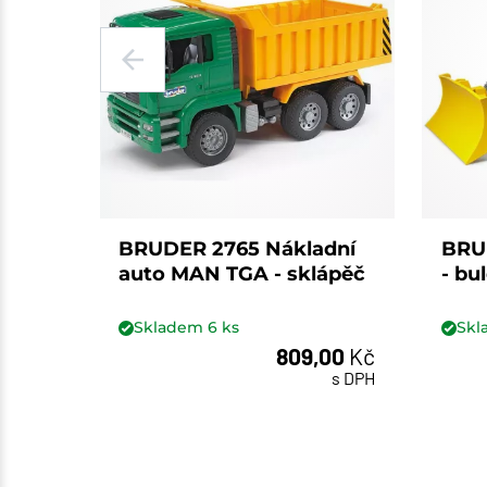
BRUDER 2765 Nákladní
BRUD
auto MAN TGA - sklápěč
- bu
Skladem
6
ks
Sk
809,00
Kč
ks
s DPH