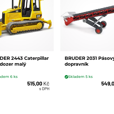
ER 2443 Caterpillar
BRUDER 2031 Pásov
ldozer malý
dopravník
ladem
6
ks
Skladem
5
ks
515,00
Kč
549,
ks
ks
s DPH