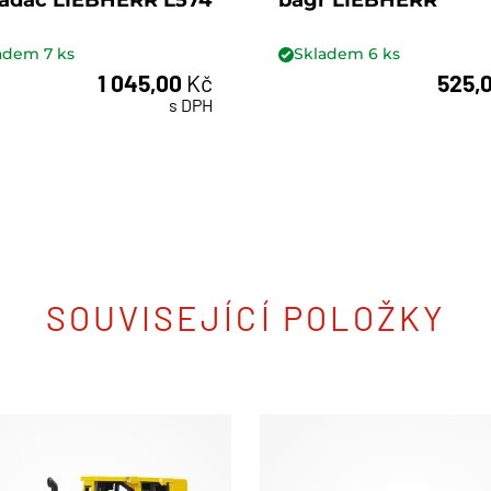
ladač LIEBHERR L574
bagr LIEBHERR
ladem
7
ks
Skladem
6
ks
1 045,00
Kč
525,
ks
ks
s DPH
SOUVISEJÍCÍ POLOŽKY