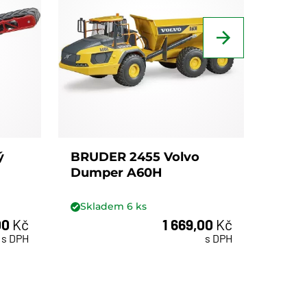
ý
BRUDER 2455 Volvo
BRUD
Dumper A60H
komu
kole
Skladem
6
ks
Skl
00
Kč
1 669,00
Kč
ks
s DPH
s DPH