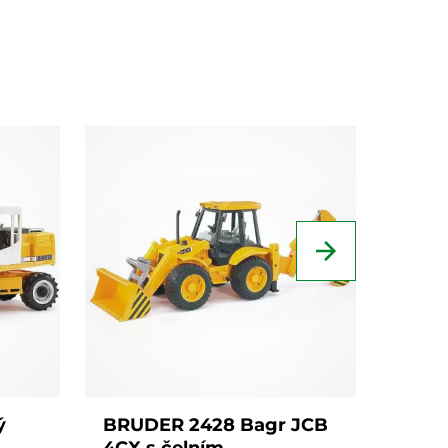
ý
BRUDER 2428 Bagr JCB
BRUD