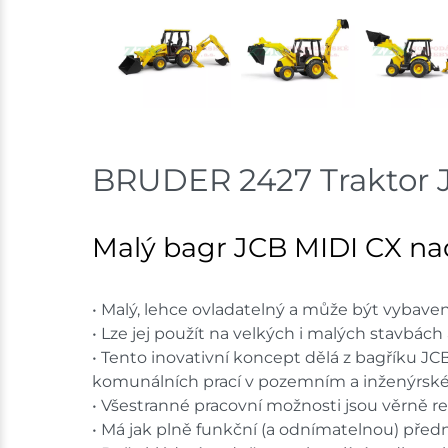
BRUDER 2427 Traktor JC
Malý bagr JCB MIDI CX na
• Malý, lehce ovladatelný a může být vybave
• Lze jej použít na velkých i malých stavbác
• Tento inovativní koncept dělá z bagříku JCB 
komunálních prací v pozemním a inženýrském
• Všestranné pracovní možnosti jsou věrn
• Má jak plně funkční (a odnímatelnou) před