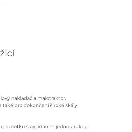
žící
olový nakladač a malotraktor.
le také pro dokončení široké škály
ou jednotku s ovládáním jednou rukou.