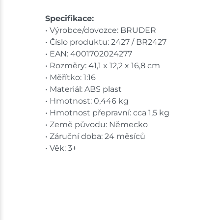
Specifikace:
• Výrobce/dovozce: BRUDER
• Číslo produktu: 2427 / BR2427
• EAN: 4001702024277
• Rozměry: 41,1 x 12,2 x 16,8 cm
• Měřítko: 1:16
• Materiál: ABS plast
• Hmotnost: 0,446 kg
• Hmotnost přepravní: cca 1,5 kg
• Země původu: Německo
• Záruční doba: 24 měsíců
• Věk: 3+