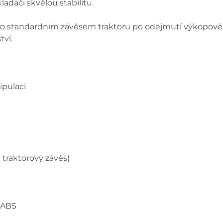
adači skvělou stabilitu.
no standardním závěsem traktoru po odejmutí výkopové l
tví.
ipulaci
traktorový závěs)
e ABS