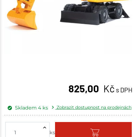
825,00
Kč
s DPH
Zobrazit dostupnost na prodejnách
Skladem
4
ks
Žďár nad Sázavou
1 ks
ks
Skladem - ihned k odeslání