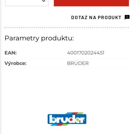
Skuteč
1 ks
DOTAZ NA PRODUKT
Skladem na prodejně - doručení do 7 dnů
Mohelnice
1 ks
Parametry produktu:
Skladem na prodejně - doručení do 7 dnů
EAN:
4001702024451
Nové Město
1 ks
Výrobce:
BRUDER
Skladem na prodejně - doručení do 7 dnů
Skladové množství na prodejnách je pouze orientační.
Ceny na prodejnách se mohou lišit od cen na e-
shopu.