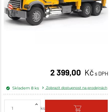
2 399,00
Kč
s DPH
Zobrazit dostupnost na prodejnách
Skladem
8
ks
Žďár nad Sázavou
1 ks
ks
Skladem - ihned k odeslání