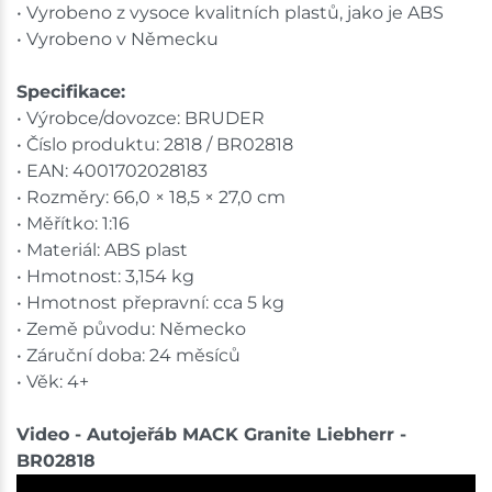
• Vyrobeno z vysoce kvalitních plastů, jako je ABS
• Vyrobeno v Německu
Specifikace:
• Výrobce/dovozce: BRUDER
• Číslo produktu: 2818 / BR02818
• EAN: 4001702028183
• Rozměry: 66,0 × 18,5 × 27,0 cm
• Měřítko: 1:16
• Materiál: ABS plast
• Hmotnost: 3,154 kg
• Hmotnost přepravní: cca 5 kg
• Země původu: Německo
• Záruční doba: 24 měsíců
• Věk: 4+
Video - Autojeřáb MACK Granite Liebherr -
BR02818