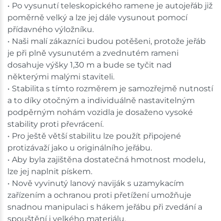
• Po vysunutí teleskopického ramene je autojeřáb již
poměrně velký a lze jej dále vysunout pomocí
přídavného výložníku.
• Naši malí zákazníci budou potěšeni, protože jeřáb
je při plně vysunutém a zvednutém rameni
dosahuje výšky 1,30 m a bude se tyčit nad
některými malými staviteli.
• Stabilita s tímto rozměrem je samozřejmě nutností
a to díky otočným a individuálně nastavitelným
podpěrným nohám vozidla je dosaženo vysoké
stability proti převrácení.
• Pro ještě větší stabilitu lze použít připojené
protizávaží jako u originálního jeřábu.
• Aby byla zajištěna dostatečná hmotnost modelu,
lze jej naplnit pískem.
• Nově vyvinutý lanový naviják s uzamykacím
zařízením a ochranou proti přetížení umožňuje
snadnou manipulaci s hákem jeřábu při zvedání a
spouštění i velkého materiálu.