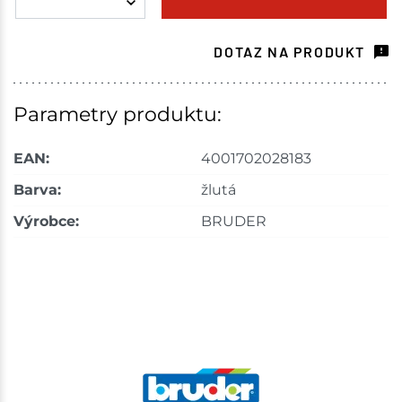
Choceň
1 ks
DOTAZ NA PRODUKT
Skladem na prodejně - doručení do 7 dnů
Skuteč
1 ks
Parametry produktu:
Skladem na prodejně - doručení do 7 dnů
EAN:
4001702028183
Velké Meziříčí
1 ks
Barva:
žlutá
Výrobce:
BRUDER
Skladem na prodejně - doručení do 7 dnů
Bystřice
1 ks
Skladem na prodejně - doručení do 7 dnů
Mohelnice
1 ks
Skladem na prodejně - doručení do 7 dnů