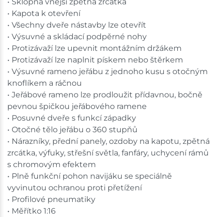
• Sklopná vnější zpětná zrcátka
• Kapota k otevření
• Všechny dveře nástavby lze otevřít
• Výsuvné a skládací podpěrné nohy
• Protizávaží lze upevnit montážním držákem
• Protizávaží lze naplnit pískem nebo štěrkem
• Výsuvné rameno jeřábu z jednoho kusu s otočným
knoflíkem a ráčnou
• Jeřábové rameno lze prodloužit přídavnou, bočně
pevnou špičkou jeřábového ramene
• Posuvné dveře s funkcí západky
• Otočné tělo jeřábu o 360 stupňů
• Nárazníky, přední panely, ozdoby na kapotu, zpětná
zrcátka, výfuky, střešní světla, fanfáry, uchycení rámů
s chromovým efektem
• Plně funkční pohon navijáku se speciálně
vyvinutou ochranou proti přetížení
• Profilové pneumatiky
• Měřítko 1:16