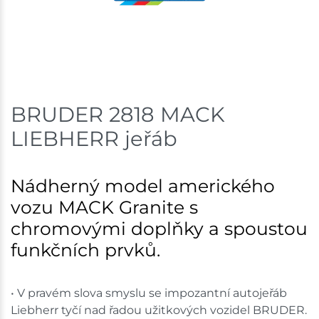
Nové Město
1 ks
Skladem na prodejně - doručení do 7 dnů
Havlíčkův Brod
1 ks
BRUDER 2818 MACK
Skladem na prodejně - doručení do 7 dnů
LIEBHERR jeřáb
Skladové množství na prodejnách je pouze orientační.
Ceny na prodejnách se mohou lišit od cen na e-
shopu.
Nádherný model amerického
vozu MACK Granite s
chromovými doplňky a spoustou
funkčních prvků.
• V pravém slova smyslu se impozantní autojeřáb
Liebherr tyčí nad řadou užitkových vozidel BRUDER.