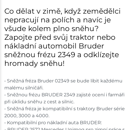
Co dělat v zimě, když zemědělci
nepracují na polích a navíc je
všude kolem plno sněhu?
Zapojte před svůj traktor nebo
nákladní automobil Bruder
sněžnou frézu 2349 a odklízejte
hromady sněhu!
• Sněžná fréza Bruder 02349 se bude líbit každému
malému silničáři.
• Sněžnou frézu BRUDER 2349 zajisté ocení i farmáři
při úklidu sněhu z cest a silnic.
• Sněžná fréza je kompatibilní s traktory Bruder série
2000, 3000 a 4000.
• Kompatibilní pro nákladní auta BRUDER:
- BRUDER 2572 Mercedes Unimog pro zimní práce s