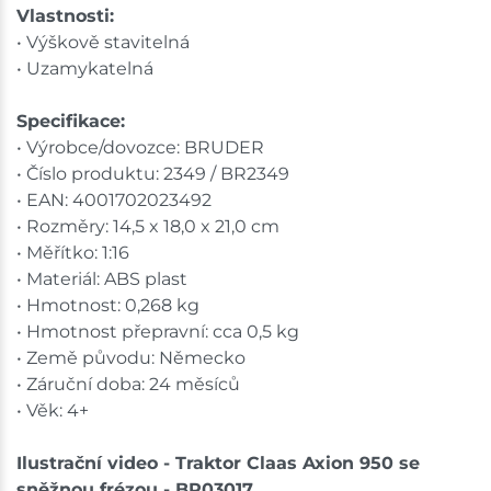
Vlastnosti:
• Výškově stavitelná
• Uzamykatelná
Specifikace:
• Výrobce/dovozce: BRUDER
• Číslo produktu: 2349 / BR2349
• EAN: 4001702023492
• Rozměry: 14,5 x 18,0 x 21,0 cm
• Měřítko: 1:16
• Materiál: ABS plast
• Hmotnost: 0,268 kg
• Hmotnost přepravní: cca 0,5 kg
• Země původu: Německo
• Záruční doba: 24 měsíců
• Věk: 4+
Ilustrační video - Traktor Claas Axion 950 se
sněžnou frézou - BR03017