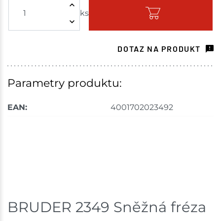
ks
Skladem na prodejně - doručení do 7 dnů
Mohelnice
1 ks
DOTAZ NA PRODUKT
Skladem na prodejně - doručení do 7 dnů
Nové Město
1 ks
Parametry produktu:
Skladem na prodejně - doručení do 7 dnů
EAN:
4001702023492
Skuteč
1 ks
Skladem na prodejně - doručení do 7 dnů
Skladové množství na prodejnách je pouze orientační.
Ceny na prodejnách se mohou lišit od cen na e-
shopu.
BRUDER 2349 Sněžná fréza