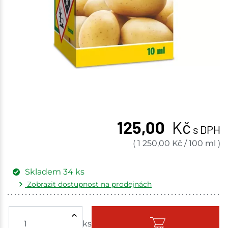
125,00
Kč
s DPH
(
1 250,00
Kč
/
100 ml
)
Skladem
34
ks
Zobrazit dostupnost na prodejnách
Žďár nad Sázavou
8 ks
ks
Skladem - ihned k odeslání