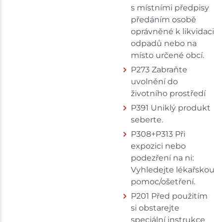
s místními předpisy
předáním osobě
oprávněné k likvidaci
odpadů nebo na
místo určené obcí.
P273 Zabraňte
uvolnění do
životního prostředí
P391 Uniklý produkt
seberte.
P308+P313 Při
expozici nebo
podezření na ni:
Vyhledejte lékařskou
pomoc/ošetření.
P201 Před použitím
si obstarejte
speciální instrukce