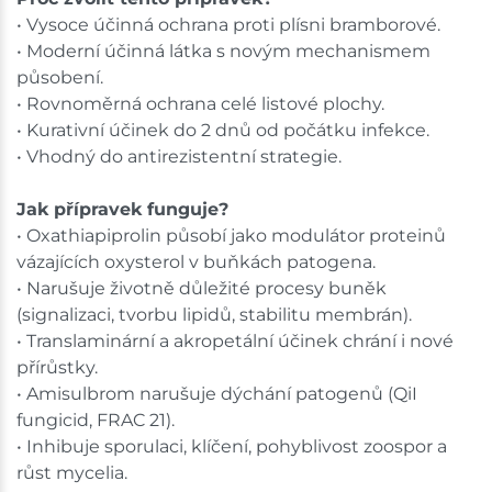
• Vysoce účinná ochrana proti plísni bramborové.
• Moderní účinná látka s novým mechanismem
působení.
• Rovnoměrná ochrana celé listové plochy.
• Kurativní účinek do 2 dnů od počátku infekce.
• Vhodný do antirezistentní strategie.
Jak přípravek funguje?
• Oxathiapiprolin působí jako modulátor proteinů
vázajících oxysterol v buňkách patogena.
• Narušuje životně důležité procesy buněk
(signalizaci, tvorbu lipidů, stabilitu membrán).
• Translaminární a akropetální účinek chrání i nové
přírůstky.
• Amisulbrom narušuje dýchání patogenů (QiI
fungicid, FRAC 21).
• Inhibuje sporulaci, klíčení, pohyblivost zoospor a
růst mycelia.