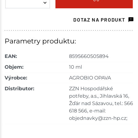
Tišnov
17 ks
DOTAZ NA PRODUKT
Skladem na prodejně - doručení do 7 dnů
Nové Město
9 ks
Parametry produktu:
Skladem na prodejně - doručení do 7 dnů
EAN:
8595660505894
Skladové množství na prodejnách je pouze orientační.
Objem:
10 ml
Ceny na prodejnách se mohou lišit od cen na e-
Výrobce:
AGROBIO OPAVA
shopu.
Distributor:
ZZN Hospodářské
potřeby, a.s., Jihlavská 16,
Žďár nad Sázavou, tel.: 566
618 566, e-mail:
objednavky@zzn-hp.cz;