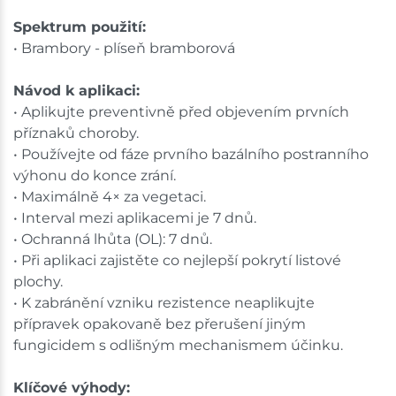
Spektrum použití:
• Brambory - plíseň bramborová
Návod k aplikaci:
• Aplikujte preventivně před objevením prvních
příznaků choroby.
• Používejte od fáze prvního bazálního postranního
výhonu do konce zrání.
• Maximálně 4× za vegetaci.
• Interval mezi aplikacemi je 7 dnů.
• Ochranná lhůta (OL): 7 dnů.
• Při aplikaci zajistěte co nejlepší pokrytí listové
plochy.
• K zabránění vzniku rezistence neaplikujte
přípravek opakovaně bez přerušení jiným
fungicidem s odlišným mechanismem účinku.
Klíčové výhody: