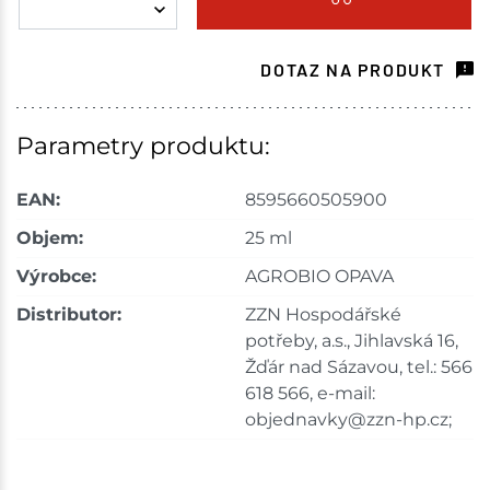
Tišnov
17 ks
DOTAZ NA PRODUKT
Skladem na prodejně - doručení do 7 dnů
Nové Město
9 ks
Parametry produktu:
Skladem na prodejně - doručení do 7 dnů
EAN:
8595660505900
Velká Bíteš
1 ks
Objem:
25 ml
Výrobce:
AGROBIO OPAVA
Skladem na prodejně - doručení do 7 dnů
Distributor:
ZZN Hospodářské
Skladové množství na prodejnách je pouze orientační.
potřeby, a.s., Jihlavská 16,
Ceny na prodejnách se mohou lišit od cen na e-
Žďár nad Sázavou, tel.: 566
shopu.
618 566, e-mail:
objednavky@zzn-hp.cz;