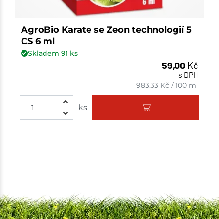
AgroBio Karate se Zeon technologií 5
CS 6 ml
Skladem
91
ks
59,00
Kč
s DPH
983,33
Kč
/
100 ml
Množství
ks