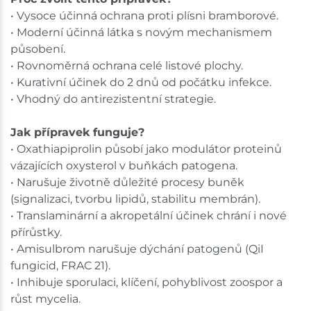
• Vysoce účinná ochrana proti plísni bramborové.
• Moderní účinná látka s novým mechanismem
působení.
• Rovnoměrná ochrana celé listové plochy.
• Kurativní účinek do 2 dnů od počátku infekce.
• Vhodný do antirezistentní strategie.
Jak přípravek funguje?
• Oxathiapiprolin působí jako modulátor proteinů
vázajících oxysterol v buňkách patogena.
• Narušuje životně důležité procesy buněk
(signalizaci, tvorbu lipidů, stabilitu membrán).
• Translaminární a akropetální účinek chrání i nové
přírůstky.
• Amisulbrom narušuje dýchání patogenů (QiI
fungicid, FRAC 21).
• Inhibuje sporulaci, klíčení, pohyblivost zoospor a
růst mycelia.