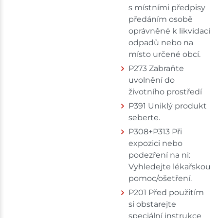
s místními předpisy
předáním osobě
oprávněné k likvidaci
odpadů nebo na
místo určené obcí.
P273 Zabraňte
uvolnění do
životního prostředí
P391 Uniklý produkt
seberte.
P308+P313 Při
expozici nebo
podezření na ni:
Vyhledejte lékařskou
pomoc/ošetření.
P201 Před použitím
si obstarejte
speciální instrukce