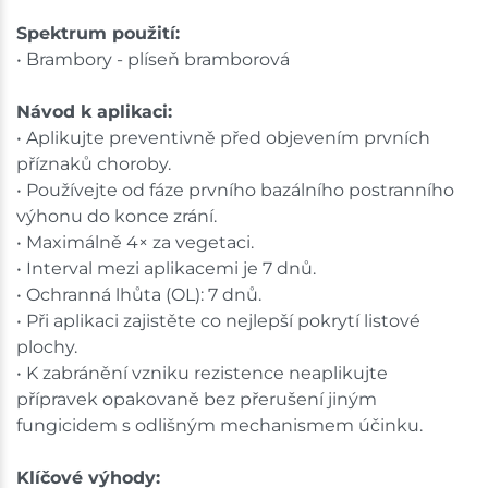
Spektrum použití:
• Brambory - plíseň bramborová
Návod k aplikaci:
• Aplikujte preventivně před objevením prvních
příznaků choroby.
• Používejte od fáze prvního bazálního postranního
výhonu do konce zrání.
• Maximálně 4× za vegetaci.
• Interval mezi aplikacemi je 7 dnů.
• Ochranná lhůta (OL): 7 dnů.
• Při aplikaci zajistěte co nejlepší pokrytí listové
plochy.
• K zabránění vzniku rezistence neaplikujte
přípravek opakovaně bez přerušení jiným
fungicidem s odlišným mechanismem účinku.
Klíčové výhody: