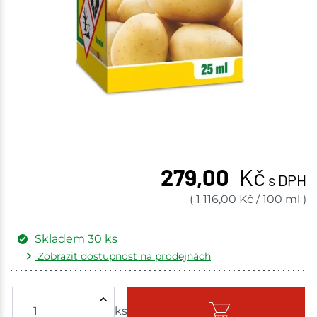
279,00
Kč
s DPH
(
1 116,00
Kč
/
100 ml
)
Skladem
30
ks
Zobrazit dostupnost na prodejnách
Žďár nad Sázavou
3 ks
ks
Skladem - ihned k odeslání