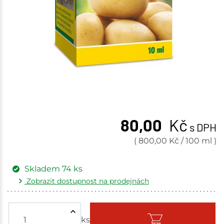
80,00
Kč
s DPH
(
800,00
Kč
/
100 ml
)
Skladem
74
ks
Zobrazit dostupnost na prodejnách
Žďár nad Sázavou
7 ks
ks
Skladem - ihned k odeslání