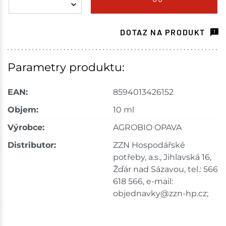
Choceň
7 ks
DOTAZ NA PRODUKT
Skladem na prodejně - doručení do 7 dnů
Havlíčkův Brod
3 ks
Parametry produktu:
Skladem na prodejně - doručení do 7 dnů
EAN:
8594013426152
Skuteč
1 ks
Objem:
10 ml
Výrobce:
AGROBIO OPAVA
Skladem na prodejně - doručení do 7 dnů
Distributor:
ZZN Hospodářské
Velké Meziříčí
16 ks
potřeby, a.s., Jihlavská 16,
Žďár nad Sázavou, tel.: 566
Skladem na prodejně - doručení do 7 dnů
618 566, e-mail:
objednavky@zzn-hp.cz;
Bystřice
18 ks
Skladem na prodejně - doručení do 7 dnů