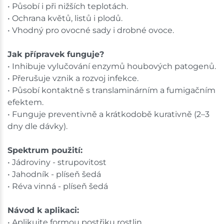
• Působí i při nižších teplotách.
• Ochrana květů, listů i plodů.
• Vhodný pro ovocné sady i drobné ovoce.
Jak přípravek funguje?
• Inhibuje vylučování enzymů houbových patogenů.
• Přerušuje vznik a rozvoj infekce.
• Působí kontaktně s translaminárním a fumigačním
efektem.
• Funguje preventivně a krátkodobě kurativně (2–3
dny dle dávky).
Spektrum použití:
• Jádroviny - strupovitost
• Jahodník - plíseň šedá
• Réva vinná - plíseň šedá
Návod k aplikaci:
• Aplikujte formou postřiku rostlin.