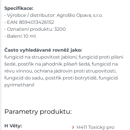
Specifikace:
• Výrobce / distributor: AgroBio Opava, s.r.o.
• EAN: 8594013426152
• Označení produktu: 3200
• Balení: 10 ml
Často vyhledávané rovněž jako:
fungicid na strupovitost jabloní, fungicid proti plísni
šedé, postřik na jahodník plíseň šedá, fungicid na
révu vinnou, ochrana jádrovin proti strupovitosti,
fungicid do sadu, postřik proti botrytidě, fungicid
pyrimethanil
Parametry produktu:
H Věty:
H411 Toxický pro