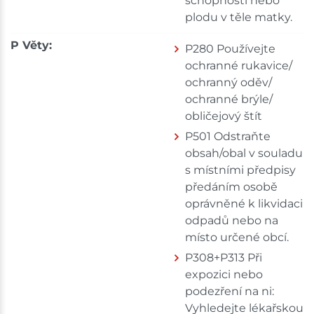
schopnosti nebo
plodu v těle matky.
P Věty:
P280 Používejte
ochranné rukavice/
ochranný oděv/
ochranné brýle/
obličejový štít
P501 Odstraňte
obsah/obal v souladu
s místními předpisy
předáním osobě
oprávněné k likvidaci
odpadů nebo na
místo určené obcí.
P308+P313 Při
expozici nebo
podezření na ni:
Vyhledejte lékařskou