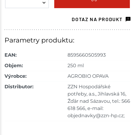
Tišnov
11 ks
DOTAZ NA PRODUKT
Skladem na prodejně - doručení do 7 dnů
Nové Město
3 ks
Parametry produktu:
Skladem na prodejně - doručení do 7 dnů
EAN:
8595660505993
Skladové množství na prodejnách je pouze orientační.
Objem:
250 ml
Ceny na prodejnách se mohou lišit od cen na e-
Výrobce:
AGROBIO OPAVA
shopu.
Distributor:
ZZN Hospodářské
potřeby, a.s., Jihlavská 16,
Žďár nad Sázavou, tel.: 566
618 566, e-mail:
objednavky@zzn-hp.cz;