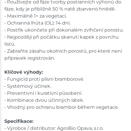
• Používejte od fáze tvorby postranních výhonů do
fáze, kdy je přibližně 50 % natě zbarveno hnědě.
• Maximálně 1× za vegetaci.
• Ochranná lhůta (OL): 14 dní.
• Postřik ukončete při dokonalém zvlhčení porostu.
• Nejpozději při počátku skanutí kapek z povrchu
listů.
• Zabraňte zásahu okolních porostů, pro které není
přípravek registrován.
Klíčové výhody:
• Fungicid proti plísni bramborové.
• Systémový účinek.
• Preventivní i kurativní působení.
• Kombinace dvou účinných látek.
• Vhodný pro ochranu brambor během vegetace.
Specifikace:
• Výrobce / distributor: AgroBio Opava, s.r.o.