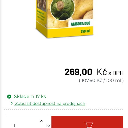
269,00
Kč
s DPH
(
107,60
Kč
/
100 ml
)
Skladem
17
ks
Zobrazit dostupnost na prodejnách
Žďár nad Sázavou
3 ks
ks
Skladem - ihned k odeslání