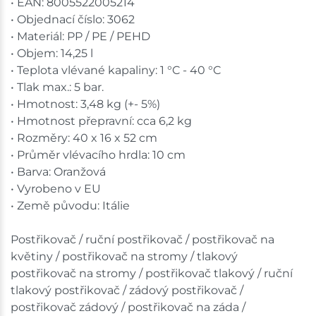
• EAN: 8005522005214
• Objednací číslo: 3062
• Materiál: PP / PE / PEHD
• Objem: 14,25 l
• Teplota vlévané kapaliny: 1 °C - 40 °C
• Tlak max.: 5 bar.
• Hmotnost: 3,48 kg (+- 5%)
• Hmotnost přepravní: cca 6,2 kg
• Rozměry: 40 x 16 x 52 cm
• Průměr vlévacího hrdla: 10 cm
• Barva: Oranžová
• Vyrobeno v EU
• Země původu: Itálie
Postřikovač / ruční postřikovač / postřikovač na
květiny / postřikovač na stromy / tlakový
postřikovač na stromy / postřikovač tlakový / ruční
tlakový postřikovač / zádový postřikovač /
postřikovač zádový / postřikovač na záda /