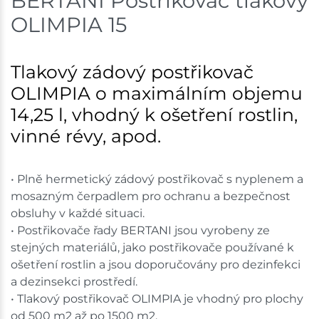
BERTANI Postřikovač tlakový
Bystřice
1 ks
OLIMPIA 15
Skladem na prodejně - doručení do 7 dnů
Tlakový zádový postřikovač
Mohelnice
1 ks
OLIMPIA o maximálním objemu
Skladem na prodejně - doručení do 7 dnů
14,25 l, vhodný k ošetření rostlin,
vinné révy, apod.
Nové Město
1 ks
Skladem na prodejně - doručení do 7 dnů
• Plně hermetický zádový postřikovač s nyplenem a
mosazným čerpadlem pro ochranu a bezpečnost
Skladové množství na prodejnách je pouze orientační.
obsluhy v každé situaci.
Ceny na prodejnách se mohou lišit od cen na e-
• Postřikovače řady BERTANI jsou vyrobeny ze
shopu.
stejných materiálů, jako postřikovače používané k
ošetření rostlin a jsou doporučovány pro dezinfekci
a dezinsekci prostředí.
• Tlakový postřikovač OLIMPIA je vhodný pro plochy
od 500 m2 až po 1500 m2.