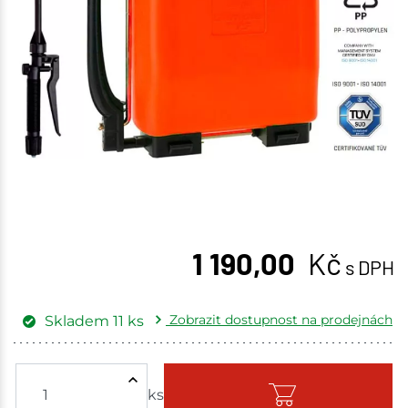
1 190,00
Kč
s DPH
Zobrazit dostupnost na prodejnách
Skladem
11
ks
Žďár nad Sázavou
1 ks
ks
Skladem - ihned k odeslání