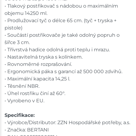
• Tlakový postřikovač s nádobou o maximálním
objemu 14250 ml.
• Prodlužovací tyč o délce 65 cm. (tyč + tryska +
pistole)
• Součástí postřikovače je také odolný popruh o
šířce 3 cm.
• Třívrstvá hadice odolná proti teplu i mrazu.
• Nastavitelná tryska s kolínkem.
• Rovnoměrné rozprašování.
• Ergonomická páka s garancí až 500 000 zdvihů.
• Maximální kapacita 14,25 l.
• Těsnění NBR.
• Úhel rostřiku činí až 60°.
• Vyrobeno v EU.
Specifikace:
• Výrobce/Distributor: ZZN Hospodářské potřeby, a.s.
• Značka: BERTANI