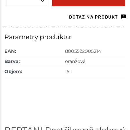
Choceň
1 ks
DOTAZ NA PRODUKT
Skladem na prodejně - doručení do 7 dnů
Tišnov
2 ks
Parametry produktu:
Skladem na prodejně - doručení do 7 dnů
EAN:
8005522005214
Skuteč
2 ks
Barva:
oranžová
Objem:
15 l
Skladem na prodejně - doručení do 7 dnů
Velká Bíteš
1 ks
Skladem na prodejně - doručení do 7 dnů
Velké Meziříčí
1 ks
Skladem na prodejně - doručení do 7 dnů