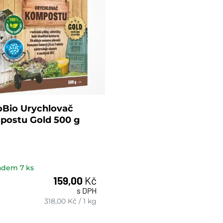
Bio Urychlovač
postu Gold 500 g
ladem
7
ks
159,00
Kč
s DPH
ks
318,00
Kč
/
1 kg