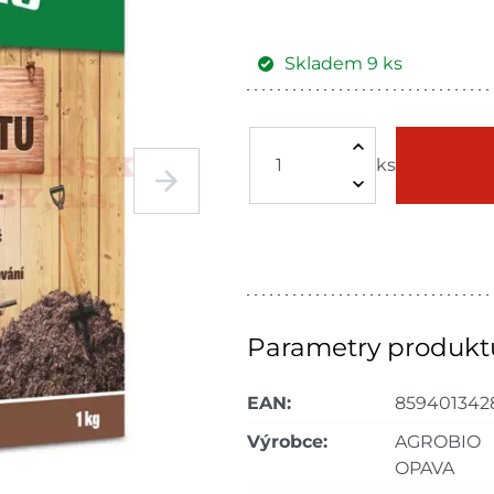
Skladem
9
ks
Žďár nad
Skla
Sázavou
ks
Skla
Havlíčkův Brod
dnů
Skladové množství na prodejn
Ceny na prodejnách se moho
Parametry produkt
EAN:
859401342
Výrobce:
AGROBIO
OPAVA