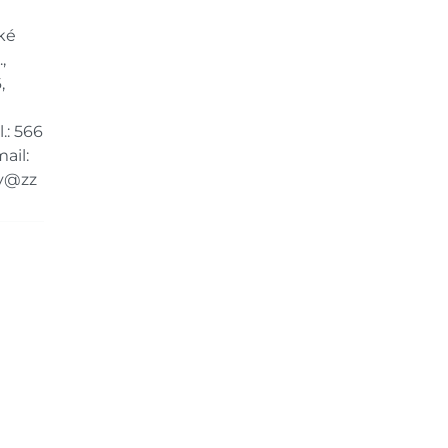
ké
,
,
.: 566
ail:
y@zz