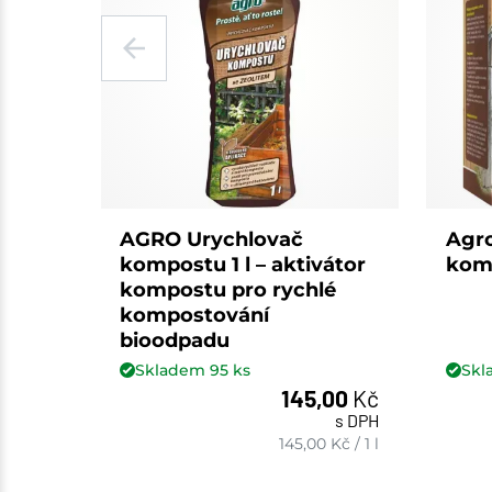
AGRO Urychlovač
Agro
kompostu 1 l – aktivátor
kom
kompostu pro rychlé
kompostování
bioodpadu
Skladem
95
ks
Sk
145,00
Kč
s DPH
ks
145,00
Kč
/
1 l