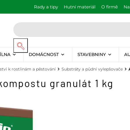
Rady a tipy
Hutní materiál
O firmě
Na
ÍLNA
DOMÁCNOST
STAVEBNINY
A
ství k rostlinám a pěstování
Substráty a půdní vylepšovače
kompostu granulát 1 kg