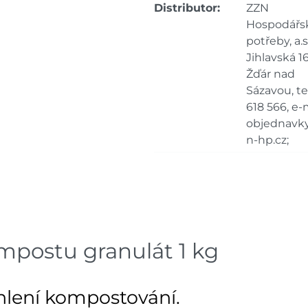
Distributor:
ZZN
Hospodářs
potřeby, a.s.
Jihlavská 16
Žďár nad
Sázavou, tel
618 566, e-m
objednavk
n-hp.cz;
mpostu granulát 1 kg
chlení kompostování.