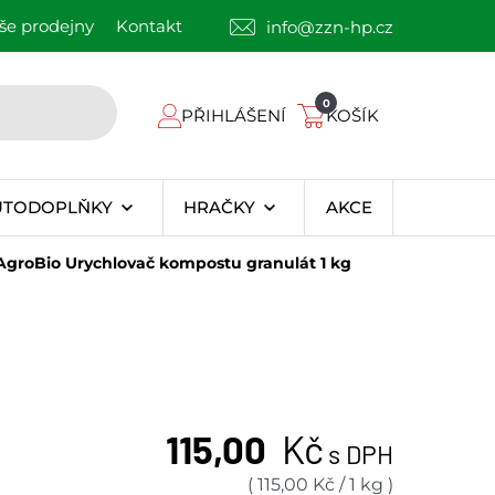
še prodejny
Kontakt
info@zzn-hp.cz
0
PŘIHLÁŠENÍ
KOŠÍK
UTODOPLŇKY
HRAČKY
AKCE
AgroBio Urychlovač kompostu granulát 1 kg
115,00
Kč
s DPH
(
115,00
Kč
/
1 kg
)