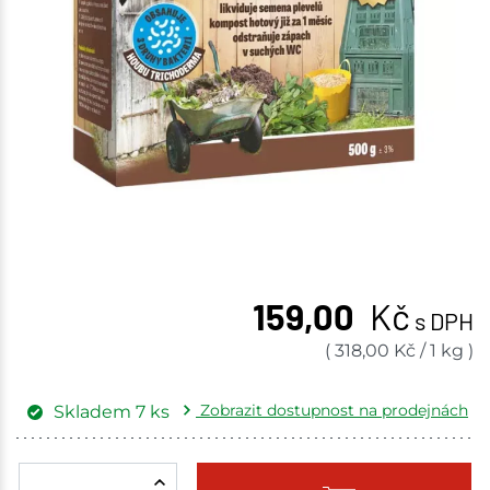
159,00
Kč
s DPH
(
318,00
Kč
/
1 kg
)
Zobrazit dostupnost na prodejnách
Skladem
7
ks
Žďár nad Sázavou
3 ks