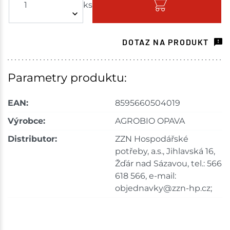
ks
Skladem - ihned k odeslání
Havlíčkův Brod
1 ks
DOTAZ NA PRODUKT
Skladem na prodejně - doručení do 7 dnů
Tišnov
1 ks
Parametry produktu:
Skladem na prodejně - doručení do 7 dnů
EAN:
8595660504019
Skuteč
2 ks
Výrobce:
AGROBIO OPAVA
Distributor:
ZZN Hospodářské
Skladem na prodejně - doručení do 7 dnů
potřeby, a.s., Jihlavská 16,
Žďár nad Sázavou, tel.: 566
Skladové množství na prodejnách je pouze orientační.
Ceny na prodejnách se mohou lišit od cen na e-
618 566, e-mail:
shopu.
objednavky@zzn-hp.cz;