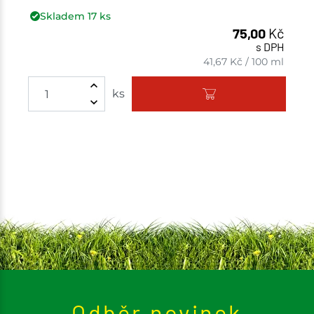
Skladem
17
ks
75,00
Kč
s DPH
41,67
Kč
/
100 ml
Množství
ks
Odběr novinek