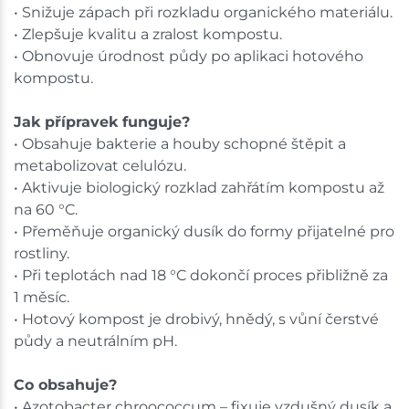
• Snižuje zápach při rozkladu organického materiálu.
• Zlepšuje kvalitu a zralost kompostu.
• Obnovuje úrodnost půdy po aplikaci hotového
kompostu.
Jak přípravek funguje?
• Obsahuje bakterie a houby schopné štěpit a
metabolizovat celulózu.
• Aktivuje biologický rozklad zahřátím kompostu až
na 60 °C.
• Přeměňuje organický dusík do formy přijatelné pro
rostliny.
• Při teplotách nad 18 °C dokončí proces přibližně za
1 měsíc.
• Hotový kompost je drobivý, hnědý, s vůní čerstvé
půdy a neutrálním pH.
Co obsahuje?
• Azotobacter chroococcum – fixuje vzdušný dusík a