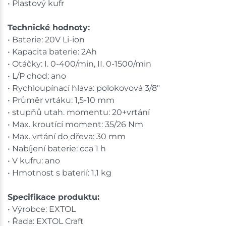
• Plastový kufr
Technické hodnoty:
• Baterie: 20V Li-ion
• Kapacita baterie: 2Ah
• Otáčky: I. 0-400/min, II. 0-1500/min
• L/P chod: ano
• Rychloupínací hlava: polokovová 3/8"
• Průměr vrtáku: 1,5-10 mm
• stupňů utah. momentu: 20+vrtání
• Max. kroutící moment: 35/26 Nm
• Max. vrtání do dřeva: 30 mm
• Nabíjení baterie: cca 1 h
• V kufru: ano
• Hmotnost s baterií: 1,1 kg
Specifikace produktu:
• Výrobce: EXTOL
• Řada: EXTOL Craft