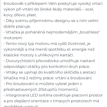
šroubovák s příklepem Vám poskytuje vysoký vrtací
výkon při vrtání do široké škály materiálů – ocel,
kovy, dřevo, plast.
• Díky svému příjemnému designu se s ním velmi
dobře pracuje.
• Vrtačka je poháněná nejmodernějším „brushless"
motorem.
• Tento nový typ motoru má vyšší životnost, je
výkonnější a má menší spotřebu el. energie než
klasické motory s uhlíkovými kartáči.
• Dvourychlostní převodovka umožňuje nastavit
odpovídající otáčky pro konkrétní druh práce.
• Vrtáky se upínají do kvalitního sklíčidla s aretací.
Vrtačka má 2 režimy práce: vrtání a šroubování.
• Pro šroubování si můžete vybrat jeden z
přednastavených 20stupňů momentů.
• Integrovaná LED svítilna osvětluje pracovní prostor
a pro zlepšení orientace v tmavých prostorech má
zpožděné vypnutí.