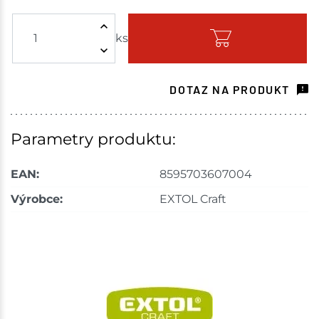
Žďár nad Sázavou
1 ks
ks
Skladem - ihned k odeslání
Choceň
1 ks
DOTAZ NA PRODUKT
Skladem na prodejně - doručení do 7 dnů
Nové Město
1 ks
Parametry produktu:
Skladem na prodejně - doručení do 7 dnů
EAN:
8595703607004
Skladové množství na prodejnách je pouze orientační.
Výrobce:
EXTOL Craft
Ceny na prodejnách se mohou lišit od cen na e-
shopu.