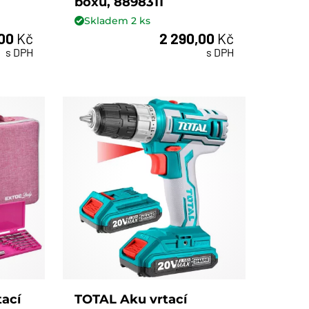
boxu, 8898311
Skladem
2
ks
,00
Kč
2 290,00
Kč
ks
s DPH
s DPH
ací
TOTAL Aku vrtací