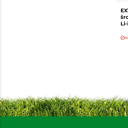
EX
šr
Li
n