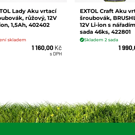
TOL Lady Aku vrtací
EXTOL Craft Aku vr
oubovák, růžový, 12V
šroubovák, BRUSH
-ion, 1,5Ah, 402402
12V Li-ion s nářadím
sada 46ks, 422801
ení skladem
Skladem
2
sada
1 160,00
Kč
1 990
sada
s DPH