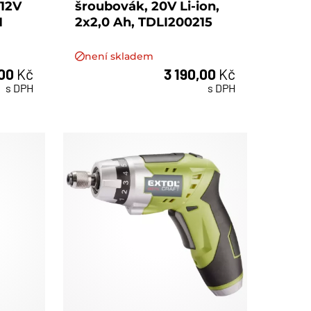
 12V
šroubovák, 20V Li-ion,
1
2x2,0 Ah, TDLI200215
není skladem
,00
Kč
3 190,00
Kč
s DPH
s DPH