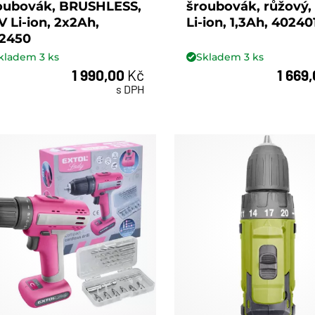
oubovák, BRUSHLESS,
šroubovák, růžový,
V Li-ion, 2x2Ah,
Li-ion, 1,3Ah, 40240
2450
kladem
3
ks
Skladem
3
ks
1 990,00
Kč
1 669
ks
ks
s DPH