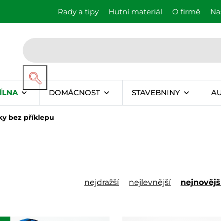
Rady a tipy
Hutní materiál
O firmě
Na
ÍLNA
DOMÁCNOST
STAVEBNINY
A
ky bez příklepu
nejdražší
nejlevnější
nejnovějš