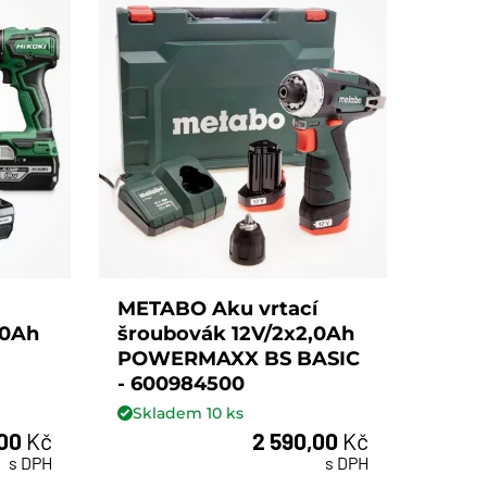
METABO Aku vrtací
,0Ah
šroubovák 12V/2x2,0Ah
POWERMAXX BS BASIC
- 600984500
Skladem
10
ks
,00
Kč
2 590,00
Kč
s DPH
s DPH
ks