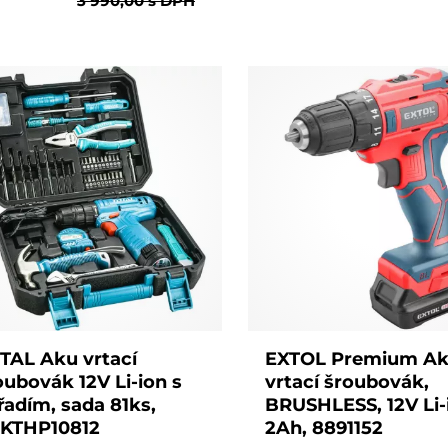
3 990,00
s DPH
TAL Aku vrtací
EXTOL Premium A
oubovák 12V Li-ion s
vrtací šroubovák,
řadím, sada 81ks,
BRUSHLESS, 12V Li-
KTHP10812
2Ah, 8891152