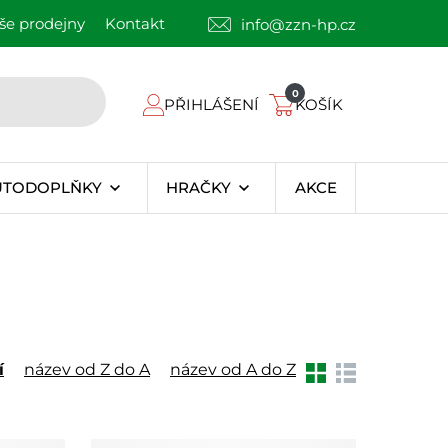
še prodejny
Kontakt
info@zzn-hp.cz
0
PŘIHLÁŠENÍ
KOŠÍK
UTODOPLŇKY
HRAČKY
AKCE
í
název od Z do A
název od A do Z