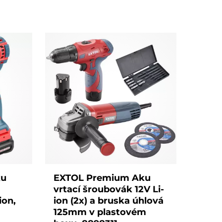
ku
EXTOL Premium Aku
vrtací šroubovák 12V Li-
ion,
ion (2x) a bruska úhlová
125mm v plastovém