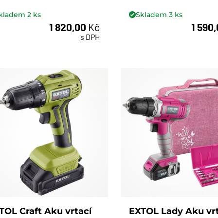
kladem
2
ks
Skladem
3
ks
1 820,00
Kč
1 590
ks
ks
s DPH
TOL Craft Aku vrtací
EXTOL Lady Aku vrt