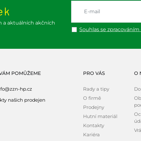
ek
h a aktuálních akčních
Souhlas se zpracováním
 VÁM POMŮŽEME
PRO VÁS
O 
nfo@zzn-hp.cz
Rady a tipy
Do
O firmě
Ob
kty našich prodejen
po
Prodejny
Oc
Hutní materiál
úd
Kontakty
Vrá
Kariéra