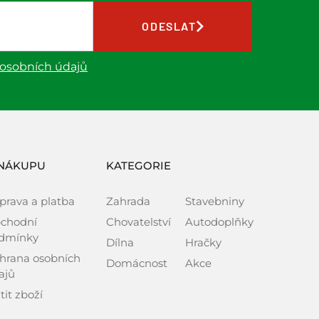
ODESLAT
 osobních údajů
NÁKUPU
KATEGORIE
prava a platba
Zahrada
Stavebniny
chodní
Chovatelství
Autodoplňky
dmínky
Dílna
Hračky
hrana osobních
Domácnost
Akce
ajů
tit zboží