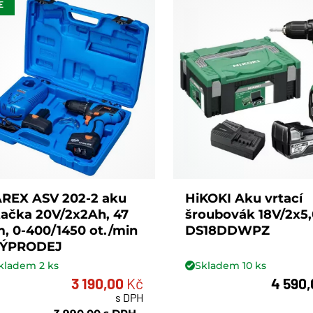
E
REX ASV 202-2 aku
HiKOKI Aku vrtací
tačka 20V/2x2Ah, 47
šroubovák 18V/2x5
, 0-400/1450 ot./min
DS18DDWPZ
VÝPRODEJ
kladem
2
ks
Skladem
10
ks
3 190,00
Kč
4 590
s DPH
ks
ks