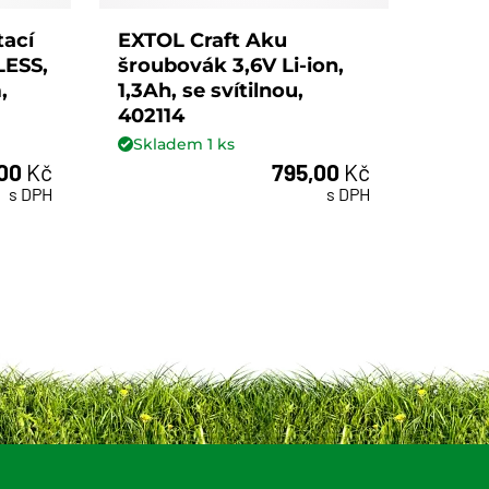
tací
EXTOL Craft Aku
LESS,
šroubovák 3,6V Li-ion,
,
1,3Ah, se svítilnou,
402114
Skladem
1
ks
,00
Kč
795,00
Kč
ks
s DPH
s DPH