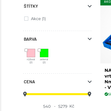
AKC
ŠTÍTKY
Akce
(1)
BARVA
růžová
zelená
(2)
(2)
NA
vr
CENA
Nm
- 
S
-
Kč