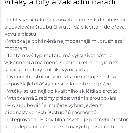
vrtáky a bity a základní nářadí.
• Lehký vrtací aku šroubovák je určen k dotahování
a povolování šroubů či vrutů, dále k vrtání do dřeva,
kovu a plastů.
• Vrtačka je poháněná nejmodernějším „brushless"
motorem.
• Tento nový typ motoru má vyšší životnost, je
výkonnější a má menší spotřebu el. energie než
klasické motory s uhlíkovými kartáči.
• Dvourychlostní převodovka umožňuje nastavit
odpovídající otáčky pro konkrétní druh práce.
• Vrtáky se upínají do kvalitního sklíčidla s aretací.
• Vrtačka má 2 režimy práce: vrtání a šroubování.
• Pro šroubování si můžete vybrat jeden z
přednastavených 20stupňů momentů.
• Integrovaná LED svítilna osvětluje pracovní prostor
a pro zlepšení orientace v tmavých prostorech má