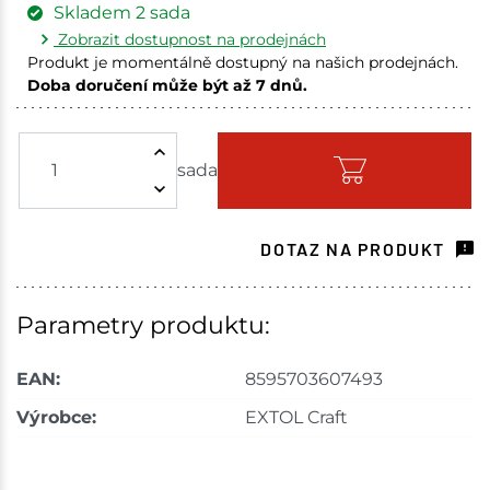
Skladem
2
sada
Zobrazit dostupnost na prodejnách
Produkt je momentálně dostupný na našich prodejnách.
Doba doručení může být až 7 dnů.
Choceň
1 sada
sada
Skladem na prodejně - doručení do 7 dnů
Velké Meziříčí
1 sada
DOTAZ NA PRODUKT
Skladem na prodejně - doručení do 7 dnů
Skladové množství na prodejnách je pouze orientační.
Parametry produktu:
Ceny na prodejnách se mohou lišit od cen na e-
shopu.
EAN:
8595703607493
Výrobce:
EXTOL Craft