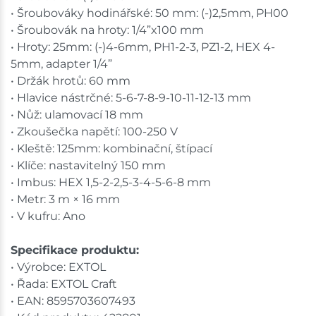
• Šroubováky hodinářské: 50 mm: (-)2,5mm, PH00
• Šroubovák na hroty: 1/4”x100 mm
• Hroty: 25mm: (-)4-6mm, PH1-2-3, PZ1-2, HEX 4-
5mm, adapter 1/4”
• Držák hrotů: 60 mm
• Hlavice nástrčné: 5-6-7-8-9-10-11-12-13 mm
• Nůž: ulamovací 18 mm
• Zkoušečka napětí: 100-250 V
• Kleště: 125mm: kombinační, štípací
• Klíče: nastavitelný 150 mm
• Imbus: HEX 1,5-2-2,5-3-4-5-6-8 mm
• Metr: 3 m × 16 mm
• V kufru: Ano
Specifikace produktu:
• Výrobce: EXTOL
• Řada: EXTOL Craft
• EAN: 8595703607493