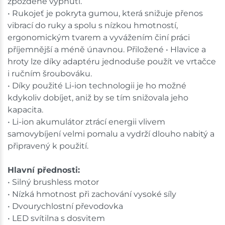
zpožděné vypnutí.
• Rukojeť je pokryta gumou, která snižuje přenos
vibrací do ruky a spolu s nízkou hmotností,
ergonomickým tvarem a vyvážením činí práci
příjemnější a méně únavnou. Přiložené • Hlavice a
hroty lze díky adaptéru jednoduše použít ve vrtačce
i ručním šroubováku.
• Díky použité Li-ion technologii je ho možné
kdykoliv dobíjet, aniž by se tím snižovala jeho
kapacita.
• Li-ion akumulátor ztrácí energii vlivem
samovybíjení velmi pomalu a vydrží dlouho nabitý a
připravený k použití.
Hlavní přednosti:
• Silný brushless motor
• Nízká hmotnost při zachování vysoké síly
• Dvourychlostní převodovka
• LED svítilna s dosvitem