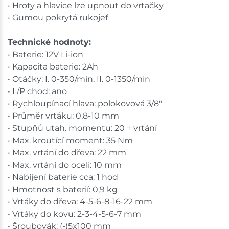
• Hroty a hlavice lze upnout do vrtačky
• Gumou pokrytá rukojeť
Technické hodnoty:
• Baterie: 12V Li-ion
• Kapacita baterie: 2Ah
• Otáčky: I. 0-350/min, II. 0-1350/min
• L/P chod: ano
• Rychloupínací hlava: polokovová 3/8"
• Průměr vrtáku: 0,8-10 mm
• Stupňů utah. momentu: 20 + vrtání
• Max. kroutící moment: 35 Nm
• Max. vrtání do dřeva: 22 mm
• Max. vrtání do oceli: 10 mm
• Nabíjení baterie cca: 1 hod
• Hmotnost s baterií: 0,9 kg
• Vrtáky do dřeva: 4-5-6-8-16-22 mm
• Vrtáky do kovu: 2-3-4-5-6-7 mm
• Šroubovák: (-)5x100 mm