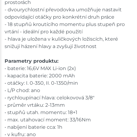
prostorách
- dvourychlostní převodovka umožňuje nastavit
odpovídající otáčky pro konkrétní druh práce
- 18 stupňů kroutícího momentu plus stupeň pro
vrtání - ideální pro každé použití
- hlava je uložena v kuličkových ložiscích, které
snižují házení hlavy a zvyšují životnost
Parametry produktu:
• baterie: 16,6V MAX Li-ion (2x)
• kapacita baterie: 2000 mAh
• otáčky: I. 0-350, II. 0-1350/min
• L/P chod: ano
• rychloupínací hlava: celokovová 3/8"
• průměr vrtáku: 2-13mm
• stupňů utah. momentu: 18+1
• max. utahovací moment: 33/16Nm
• nabíjení baterie cca: 1h
• v kufru: ano