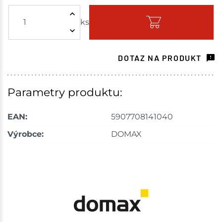
ks
Skladem - ihned k odeslání
Choceň
8 ks
DOTAZ NA PRODUKT
Skladem na prodejně - doručení do 7 dnů
Havlíčkův Brod
11 ks
Parametry produktu:
Skladem na prodejně - doručení do 7 dnů
EAN:
5907708141040
Skuteč
2 ks
Výrobce:
DOMAX
Skladem na prodejně - doručení do 7 dnů
Velké Meziříčí
36 ks
Skladem na prodejně - doručení do 7 dnů
Bystřice
16 ks