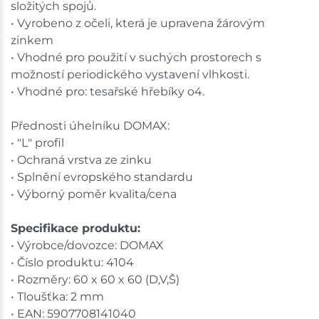
složitých spojů.
• Vyrobeno z očeli, která je upravena žárovým
zinkem
• Vhodné pro použití v suchých prostorech s
možností periodického vystavení vlhkosti.
• Vhodné pro: tesařské hřebíky o4.
Přednosti úhelníku DOMAX:
• "L" profil
• Ochraná vrstva ze zinku
• Splnění evropského standardu
• Výborný poměr kvalita/cena
Specifikace produktu:
• Výrobce/dovozce: DOMAX
• Číslo produktu: 4104
• Rozměry: 60 x 60 x 60 (D,V,Š)
• Tloušťka: 2 mm
• EAN: 5907708141040