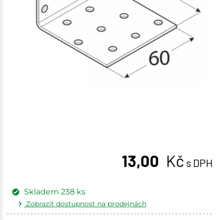
13,00
Kč
s DPH
Skladem
238
ks
Zobrazit dostupnost na prodejnách
Žďár nad Sázavou
31 ks