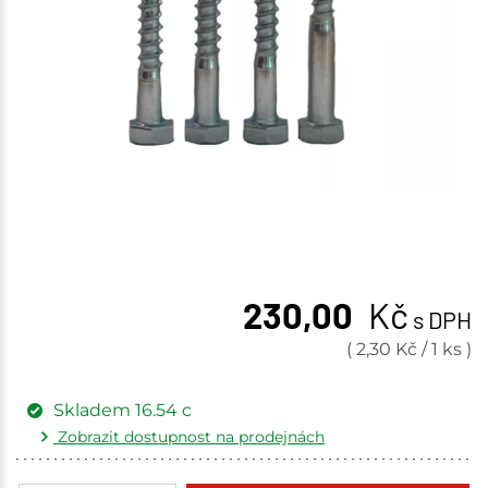
230,00
Kč
s DPH
(
2,30
Kč
/
1 ks
)
Skladem
16.54
c
Zobrazit dostupnost na prodejnách
Žďár nad Sázavou
1.24 c