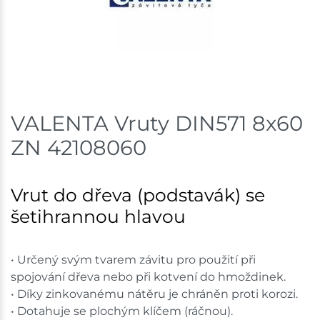
Skladem na prodejně - doručení do 7 dnů
Bystřice
1.49 c
Skladem na prodejně - doručení do 7 dnů
Mohelnice
0.02 c
VALENTA Vruty DIN571 8x60
ZN 42108060
Skladem na prodejně - doručení do 7 dnů
Nové Město
1.9 c
Vrut do dřeva (podstavák) se
Skladem na prodejně - doručení do 7 dnů
šetihrannou hlavou
Velká Bíteš
0.46 c
• Určený svým tvarem závitu pro použití při
Skladem na prodejně - doručení do 7 dnů
spojování dřeva nebo při kotvení do hmoždinek.
• Díky zinkovanému nátěru je chráněn proti korozi.
Skladové množství na prodejnách je pouze orientační.
• Dotahuje se plochým klíčem (ráčnou).
Ceny na prodejnách se mohou lišit od cen na e-