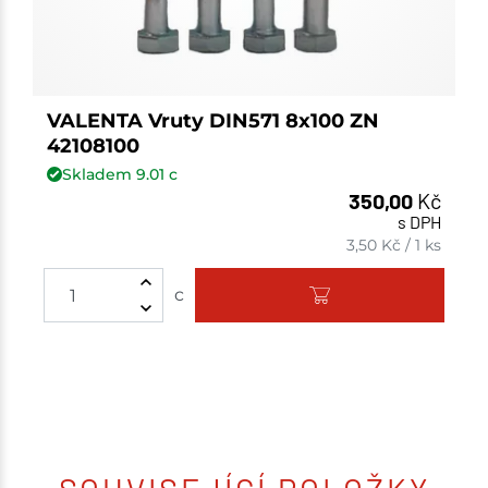
VALENTA Vruty DIN571 8x100 ZN
42108100
Skladem
9.01
c
350,00
Kč
s DPH
3,50
Kč
/
1 ks
c