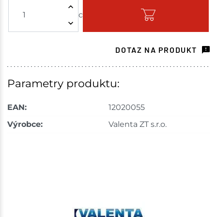
c
Skladem - ihned k odeslání
Choceň
1.36 c
DOTAZ NA PRODUKT
Skladem na prodejně - doručení do 7 dnů
Havlíčkův Brod
3.23 c
Parametry produktu:
Skladem na prodejně - doručení do 7 dnů
EAN:
12020055
Tišnov
4.73 c
Výrobce:
Valenta ZT s.r.o.
Skladem na prodejně - doručení do 7 dnů
Skuteč
1.86 c
Skladem na prodejně - doručení do 7 dnů
Velké Meziříčí
0.25 c