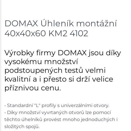
Skladem na prodejně - doručení do 7 dnů
DOMAX Úhleník montážní
Velká Bíteš
16 ks
40x40x60 KM2 4102
Skladem na prodejně - doručení do 7 dnů
Skladové množství na prodejnách je pouze orientační.
Výrobky firmy DOMAX jsou díky
Ceny na prodejnách se mohou lišit od cen na e-
vysokému množství
shopu.
podstoupených testů velmi
kvalitní a i přesto si drží velice
příznivou cenu.
• Standardní "L" profily s univerzálními otvory.
• Díky množství vyvrtaných otvorů lze pomocí
těchto úhelníků provést mnoho jednoduchých i
složitých spojů.