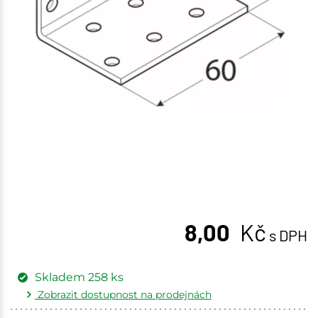
8,00
Kč
s DPH
Skladem
258
ks
Zobrazit dostupnost na prodejnách
Žďár nad Sázavou
23 ks