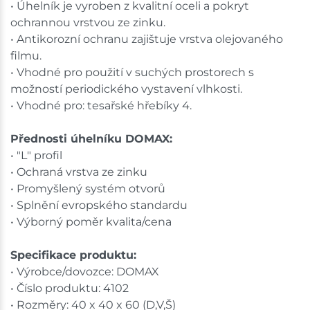
• Úhelník je vyroben z kvalitní oceli a pokryt
ochrannou vrstvou ze zinku.
• Antikorozní ochranu zajištuje vrstva olejovaného
filmu.
• Vhodné pro použití v suchých prostorech s
možností periodického vystavení vlhkosti.
• Vhodné pro: tesařské hřebíky 4.
Přednosti úhelníku DOMAX:
• "L" profil
• Ochraná vrstva ze zinku
• Promyšlený systém otvorů
• Splnění evropského standardu
• Výborný poměr kvalita/cena
Specifikace produktu:
• Výrobce/dovozce: DOMAX
• Číslo produktu: 4102
• Rozměry: 40 x 40 x 60 (D,V,Š)