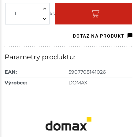
ks
Skladem - ihned k odeslání
Choceň
54 ks
DOTAZ NA PRODUKT
Skladem na prodejně - doručení do 7 dnů
Skuteč
25 ks
Parametry produktu:
Skladem na prodejně - doručení do 7 dnů
EAN:
5907708141026
Bystřice
50 ks
Výrobce:
DOMAX
Skladem na prodejně - doručení do 7 dnů
Mohelnice
1 ks
Skladem na prodejně - doručení do 7 dnů
Nové Město
89 ks