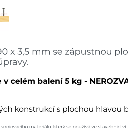
Velké Meziříčí
7 dnů
Sklade
Bystřice
7 dnů
Sklade
Mohelnice
7 dnů
 90 x 3,5 mm se zápustnou p
Sklade
Nové Město
úpravy.
7 dnů
Sklade
Velká Bíteš
7 dnů
 v celém balení 5 kg - NEROZV
Skladové množství na prodejn
Ceny na prodejnách se moho
ých konstrukcí s plochou hlavou 
pojovacího materiálu, který se používá ve stavebnictví,