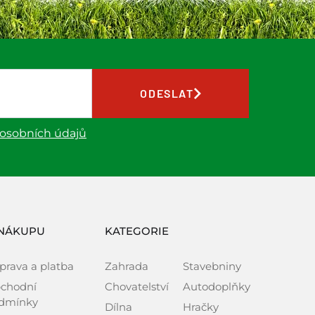
ODESLAT
 osobních údajů
NÁKUPU
KATEGORIE
prava a platba
Zahrada
Stavebniny
chodní
Chovatelství
Autodoplňky
dmínky
Dílna
Hračky