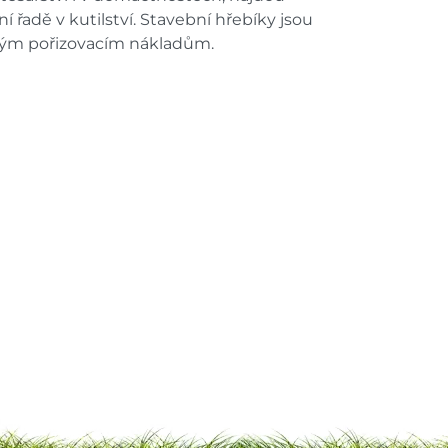
 řadě v kutilství. Stavební hřebíky jsou
zkým pořizovacím nákladům.