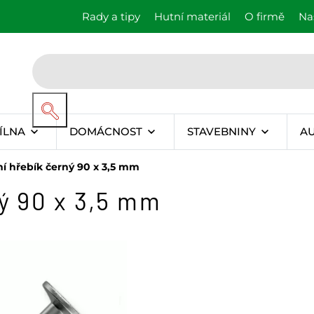
Rady a tipy
Hutní materiál
O firmě
Na
ÍLNA
DOMÁCNOST
STAVEBNINY
A
í hřebík černý 90 x 3,5 mm
ý 90 x 3,5 mm