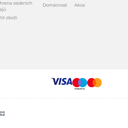
hrana osobních
Domácnost
Akce
ajů
tit zboží
z