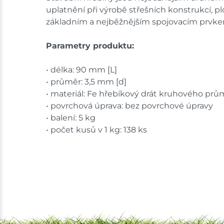
uplatnění při výrobě střešních konstrukcí, p
základním a nejběžnějším spojovacím prvkem
Parametry produktu:
• délka: 90 mm [L]
• průměr: 3,5 mm [d]
• materiál: Fe hřebíkový drát kruhového pr
• povrchová úprava: bez povrchové úpravy
• balení: 5 kg
• počet kusů v 1 kg: 138 ks