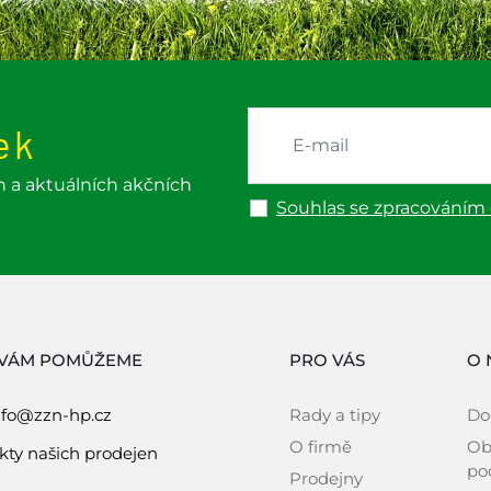
ek
h a aktuálních akčních
Souhlas se zpracováním
 VÁM POMŮŽEME
PRO VÁS
O 
nfo@zzn-hp.cz
Rady a tipy
Do
O firmě
Ob
kty našich prodejen
po
Prodejny