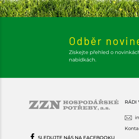
Odběr novin
Získejte přehled o novinkác
nabídkách.
RÁDI
i
Konta
SLEDUJTE NÁS NA FACEBOOKU