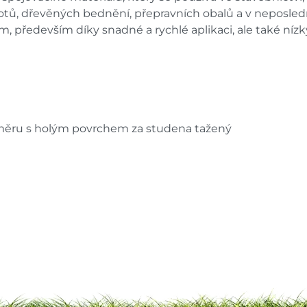
lotů, dřevěných bednění, přepravních obalů a v neposlední
, především díky snadné a rychlé aplikaci, ale také ní
ůměru s holým povrchem za studena tažený