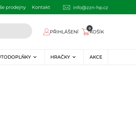
še prodejny
Kontakt
info@zzn-hp.cz
0
PŘIHLÁŠENÍ
KOŠÍK
UTODOPLŇKY
HRAČKY
AKCE