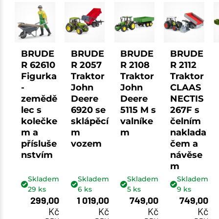
BRUDE
BRUDE
BRUDE
BRUDE
R 62610
R 2057
R 2108
R 2112
Figurka
Traktor
Traktor
Traktor
-
John
John
CLAAS
zemědě
Deere
Deere
NECTIS
lec s
6920 se
5115 M s
267F s
kolečke
sklápěcí
valníke
čelním
m a
m
m
naklada
přísluše
vozem
čem a
nstvím
návěse
m
Skladem
Skladem
Skladem
Skladem
29
ks
6
ks
5
ks
9
ks
299,00
1 019,00
749,00
749,00
Kč
Kč
Kč
Kč