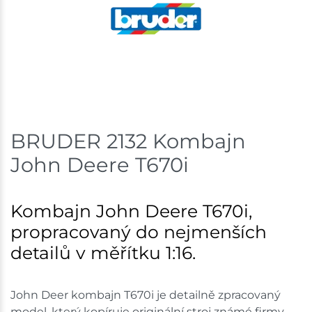
BRUDER 2132 Kombajn
John Deere T670i
Kombajn John Deere T670i,
propracovaný do nejmenších
detailů v měřítku 1:16.
John Deer kombajn T670i je detailně zpracovaný
model, který kopíruje originální stroj známé firmy