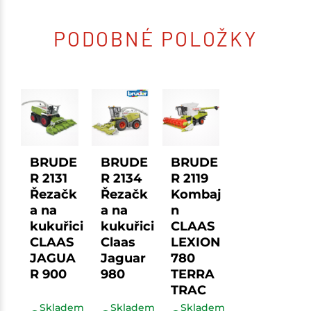
PODOBNÉ POLOŽKY
BRUDE
BRUDE
BRUDE
R 2131
R 2134
R 2119
Řezačk
Řezačk
Kombaj
a na
a na
n
kukuřici
kukuřici
CLAAS
CLAAS
Claas
LEXION
JAGUA
Jaguar
780
R 900
980
TERRA
TRAC
Skladem
Skladem
Skladem