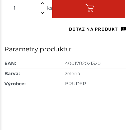
ks
Skladem na prodejně - doručení do 7 dnů
Mohelnice
1 ks
DOTAZ NA PRODUKT
Skladem na prodejně - doručení do 7 dnů
Nové Město
1 ks
Parametry produktu:
Skladem na prodejně - doručení do 7 dnů
EAN:
4001702021320
Skladové množství na prodejnách je pouze orientační.
Barva:
zelená
Ceny na prodejnách se mohou lišit od cen na e-
Výrobce:
BRUDER
shopu.