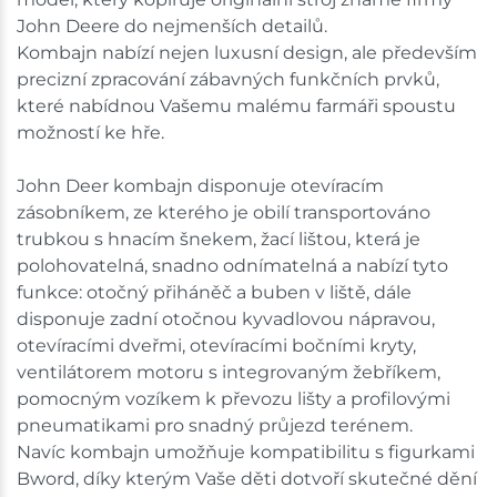
John Deere do nejmenších detailů.
Kombajn nabízí nejen luxusní design, ale především
precizní zpracování zábavných funkčních prvků,
které nabídnou Vašemu malému farmáři spoustu
možností ke hře.
John Deer kombajn disponuje otevíracím
zásobníkem, ze kterého je obilí transportováno
trubkou s hnacím šnekem, žací lištou, která je
polohovatelná, snadno odnímatelná a nabízí tyto
funkce: otočný přiháněč a buben v liště, dále
disponuje zadní otočnou kyvadlovou nápravou,
otevíracími dveřmi, otevíracími bočními kryty,
ventilátorem motoru s integrovaným žebříkem,
pomocným vozíkem k převozu lišty a profilovými
pneumatikami pro snadný průjezd terénem.
Navíc kombajn umožňuje kompatibilitu s figurkami
Bword, díky kterým Vaše děti dotvoří skutečné dění