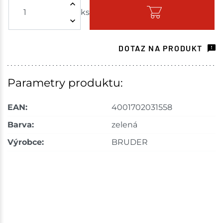
ks
Skladem - ihned k odeslání
Havlíčkův Brod
1 ks
DOTAZ NA PRODUKT
Skladem na prodejně - doručení do 7 dnů
Tišnov
1 ks
Parametry produktu:
Skladem na prodejně - doručení do 7 dnů
EAN:
4001702031558
Bystřice
1 ks
Barva:
zelená
Výrobce:
BRUDER
Skladem na prodejně - doručení do 7 dnů
Mohelnice
1 ks
Skladem na prodejně - doručení do 7 dnů
Nové Město
1 ks