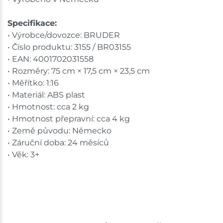
Specifikace:
• Výrobce/dovozce: BRUDER
• Číslo produktu: 3155 / BR03155
• EAN: 4001702031558
• Rozměry: 75 cm × 17,5 cm × 23,5 cm
• Měřítko: 1:16
• Materiál: ABS plast
• Hmotnost: cca 2 kg
• Hmotnost přepravní: cca 4 kg
• Země původu: Německo
• Záruční doba: 24 měsíců
• Věk: 3+