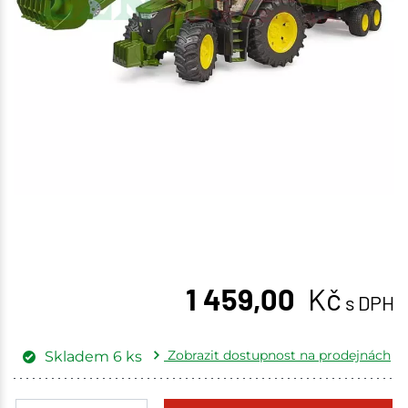
1 459,00
Kč
s DPH
Zobrazit dostupnost na prodejnách
Skladem
6
ks
Žďár nad Sázavou
1 ks