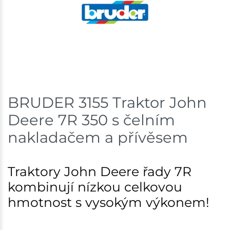
Skladem na prodejně - doručení do 7 dnů
Skladové množství na prodejnách je pouze orientační.
Ceny na prodejnách se mohou lišit od cen na e-
shopu.
BRUDER 3155 Traktor John
Deere 7R 350 s čelním
nakladačem a přívěsem
Traktory John Deere řady 7R
kombinují nízkou celkovou
hmotnost s vysokým výkonem!