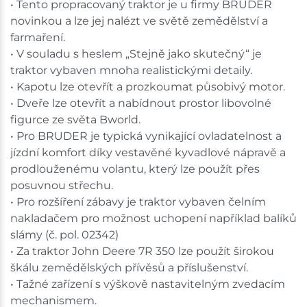
• Tento propracovaný traktor je u firmy BRUDER
novinkou a lze jej nalézt ve světě zemědělství a
farmaření.
• V souladu s heslem „Stejně jako skutečný“ je
traktor vybaven mnoha realistickými detaily.
• Kapotu lze otevřít a prozkoumat působivý motor.
• Dveře lze otevřít a nabídnout prostor libovolné
figurce ze světa Bworld.
• Pro BRUDER je typická vynikající ovladatelnost a
jízdní komfort díky vestavěné kyvadlové nápravě a
prodlouženému volantu, který lze použít přes
posuvnou střechu.
• Pro rozšíření zábavy je traktor vybaven čelním
nakladačem pro možnost uchopení například balíků
slámy (č. pol. 02342)
• Za traktor John Deere 7R 350 lze použít širokou
škálu zemědělských přívěsů a příslušenství.
• Tažné zařízení s výškově nastavitelným zvedacím
mechanismem.