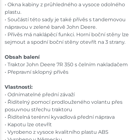
• Okna kabiny z průhledného a vysoce odolného
plastu.
• Součástí této sady je také přívěs s tandemovou
nápravou v zelené barvě John Deere.
• Přívěs má naklápěcí funkci. Horní boční stěny lze
sejmout a spodní boční stěny otevřít na 3 strany.
Obsah balení
• Traktor John Deere 7R 350 s čelním nakladačem
• Přepravní sklopný přívěs
Vlastnosti:
• Odnímatelné přední závaží
• Řiditelný pomocí prodlouženého volantu přes
posuvnou střechu traktoru
• Řiditelná terénní kyvadlová přední náprava
• Kapotu lze otevřít
• Vyrobeno z vysoce kvalitního plastu ABS
• Vyrobeno v Německu