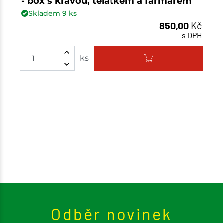
- box s krávou, telátkem a farmářem
Skladem
9
ks
850,00
Kč
s DPH
Množství
ks
Odběr novinek