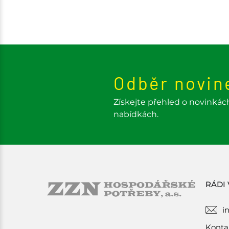
Odběr novin
Získejte přehled o novinkác
nabídkách.
RÁDI
i
Konta