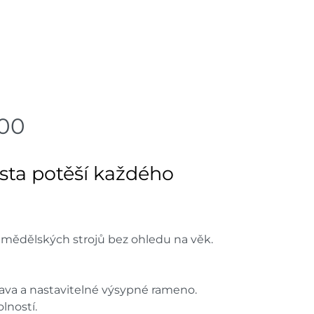
900
sta potěší každého
emědělských strojů bez ohledu na věk.
rava a nastavitelné výsypné rameno.
lností.