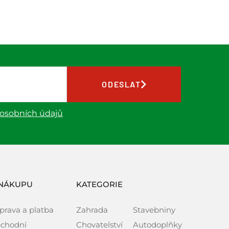
ODESLAT
 osobních údajů
NÁKUPU
KATEGORIE
prava a platba
Zahrada
Stavebniny
chodní
Chovatelství
Autodoplňky