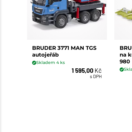
BRUDER 3771 MAN TGS
BRU
autojeřáb
na k
980
Skladem
4
ks
1 595,00
Kč
Sk
ks
s DPH