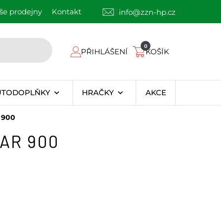
še prodejny
Kontakt
info@zzn-hp.cz
0
PŘIHLÁŠENÍ
KOŠÍK
UTODOPLŇKY
HRAČKY
AKCE
 900
UAR 900