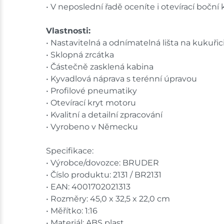
• V neposlední řadě oceníte i otevírací boční
Vlastnosti:
• Nastavitelná a odnímatelná lišta na kukuřic
• Sklopná zrcátka
• Částečně zasklená kabina
• Kyvadlová náprava s terénní úpravou
• Profilové pneumatiky
• Otevírací kryt motoru
• Kvalitní a detailní zpracování
• Vyrobeno v Německu
Specifikace:
• Výrobce/dovozce: BRUDER
• Číslo produktu: 2131 / BR2131
• EAN: 4001702021313
• Rozměry: 45,0 x 32,5 x 22,0 cm
• Měřítko: 1:16
• Materiál: ABS plast