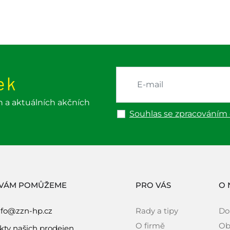
ek
h a aktuálních akčních
Souhlas se zpracováním
 VÁM POMŮŽEME
PRO VÁS
O 
nfo@zzn-hp.cz
Rady a tipy
Do
O firmě
Ob
kty našich prodejen