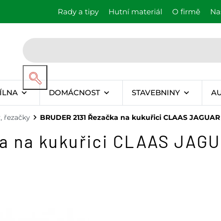
Rady a tipy
Hutní materiál
O firmě
Na
ÍLNA
DOMÁCNOST
STAVEBNINY
A
 řezačky
BRUDER 2131 Řezačka na kukuřici CLAAS JAGUAR
a na kukuřici CLAAS JAG