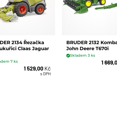
DER 2134 Řezačka
BRUDER 2132 Komba
ukuřici Claas Jaguar
John Deere T670i
Skladem
3
ks
1 669,
ladem
7
ks
ks
1 529,00
Kč
ks
s DPH