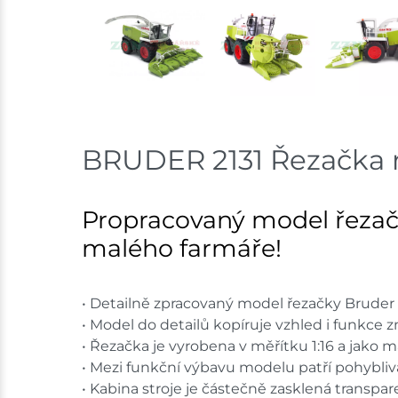
BRUDER 2131 Řezačka 
Propracovaný model řezačk
malého farmáře!
• Detailně zpracovaný model řezačky Bruder
• Model do detailů kopíruje vzhled i funkce 
• Řezačka je vyrobena v měřítku 1:16 a jako ma
• Mezi funkční výbavu modelu patří pohybliv
• Kabina stroje je částečně zasklená transp