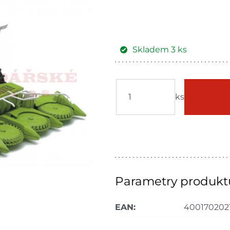
Skladem
3
ks
Žďár nad
Skla
Sázavou
ks
Skla
Havlíčkův Brod
dnů
Skla
Bystřice
dnů
Skladové množství na prodejn
Ceny na prodejnách se moho
Parametry produkt
EAN:
400170202