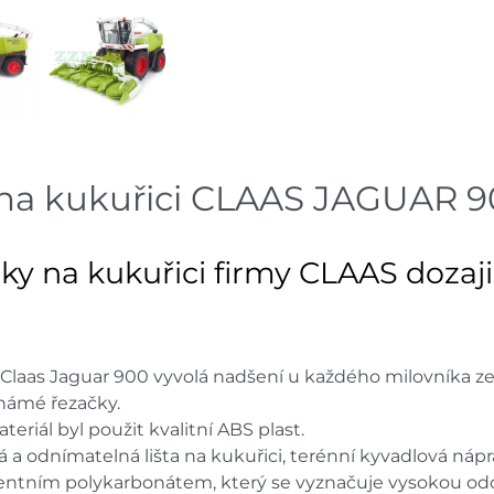
na kukuřici CLAAS JAGUAR 
y na kukuřici firmy CLAAS dozaji
 Claas Jaguar 900 vyvolá nadšení u každého milovníka z
známé řezačky.
teriál byl použit kvalitní ABS plast.
á a odnímatelná lišta na kukuřici, terénní kyvadlová náp
arentním polykarbonátem, který se vyznačuje vysokou odo