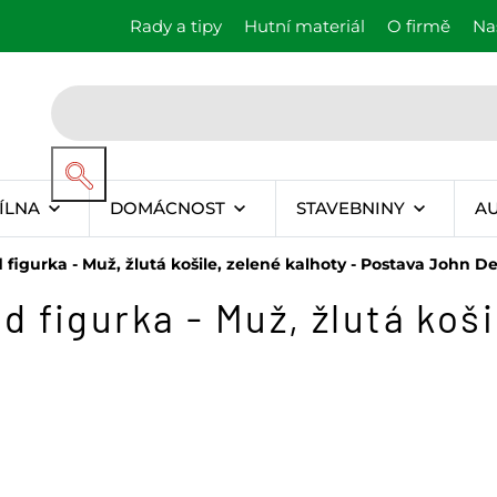
Rady a tipy
Hutní materiál
O firmě
Na
ÍLNA
DOMÁCNOST
STAVEBNINY
A
igurka - Muž, žlutá košile, zelené kalhoty - Postava John D
figurka - Muž, žlutá košil