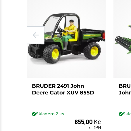
BRUDER 2491 John
BRU
Deere Gator XUV 855D
John
Skladem
2
ks
Sk
655,00
Kč
ks
s DPH