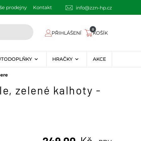
še prodejny
Kontakt
info@zzn-hp.cz
0
PŘIHLÁŠENÍ
KOŠÍK
UTODOPLŇKY
HRAČKY
AKCE
eere
e, zelené kalhoty -
249,00
Kč