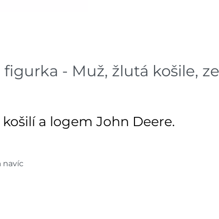
Skla
Mohelnice
dnů
Skladové množství na prodejn
Ceny na prodejnách se moho
gurka - Muž, žlutá košile, ze
 košilí a logem John Deere.
a navíc