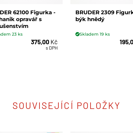
ER 62100 Figurka -
BRUDER 2309 Figurk
anik opravář s
býk hnědý
lušenstvím
ladem
23
ks
Skladem
19
ks
375,00
Kč
195,
ks
ks
s DPH
SOUVISEJÍCÍ POLOŽKY