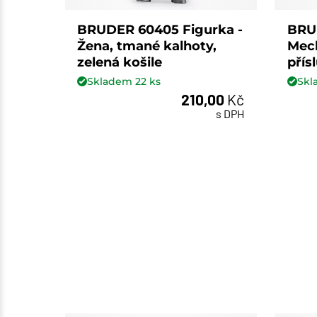
BRUDER 60405 Figurka -
BRUD
Žena, tmané kalhoty,
Mech
zelená košile
přís
Skladem
22
ks
Sk
210,00
Kč
ks
s DPH