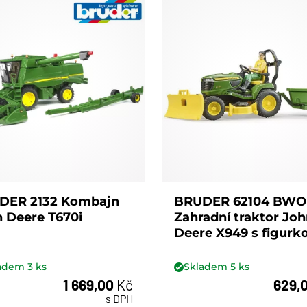
DER 2132 Kombajn
BRUDER 62104 BW
 Deere T670i
Zahradní traktor Jo
Deere X949 s figurk
ladem
3
ks
Skladem
5
ks
1 669,00
Kč
629,
ks
ks
s DPH