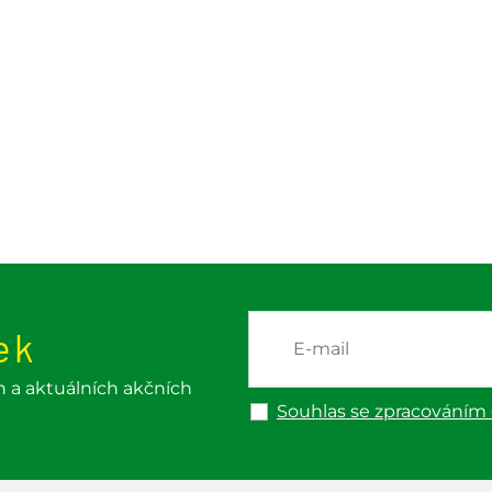
ek
h a aktuálních akčních
Souhlas se zpracováním