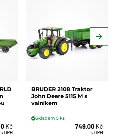
BRUD
Deer
Skl
ORLD
BRUDER 2108 Traktor
hn
John Deere 5115 M s
ou
valníkem
Skladem
5
ks
00
Kč
749,00
Kč
ks
s DPH
s DPH