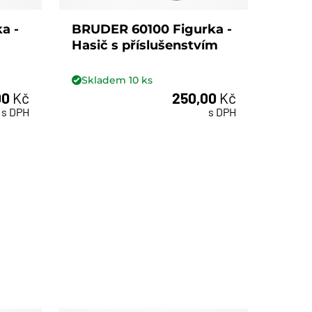
a -
BRUDER 60100 Figurka -
BRUD
Hasič s příslušenstvím
Muž, 
modr
Skladem
10
ks
Skl
00
Kč
250,00
Kč
ks
s DPH
s DPH