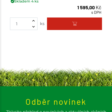
Skladem
4
ks
1 595,00
Kč
s DPH
Množství
ks
Odběr novinek
Získejte přehled o novinkách a aktuálních akčních