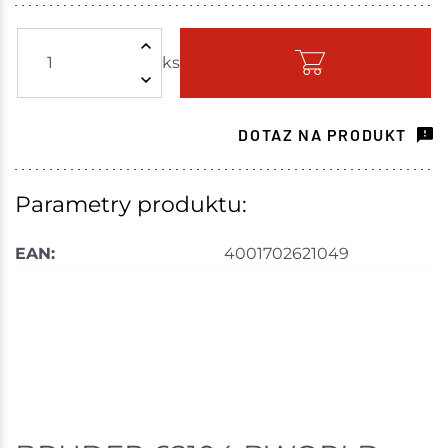
Žďár nad Sázavou
2 ks
ks
Skladem - ihned k odeslání
Havlíčkův Brod
1 ks
DOTAZ NA PRODUKT
Skladem na prodejně - doručení do 7 dnů
Velké Meziříčí
1 ks
Parametry produktu:
Skladem na prodejně - doručení do 7 dnů
EAN:
4001702621049
Nové Město
1 ks
Skladem na prodejně - doručení do 7 dnů
Skladové množství na prodejnách je pouze orientační.
Ceny na prodejnách se mohou lišit od cen na e-
shopu.