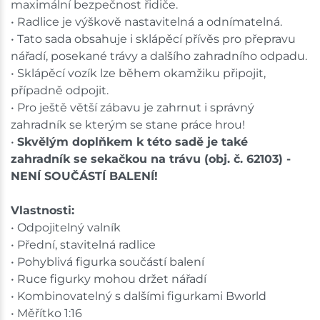
maximální bezpečnost řidiče.
• Radlice je výškově nastavitelná a odnímatelná.
• Tato sada obsahuje i sklápěcí přívěs pro přepravu
nářadí, posekané trávy a dalšího zahradního odpadu.
• Sklápěcí vozík lze během okamžiku připojit,
případně odpojit.
• Pro ještě větší zábavu je zahrnut i správný
zahradník se kterým se stane práce hrou!
•
Skvělým doplňkem k této sadě je také
zahradník se sekačkou na trávu (obj. č. 62103) -
NENÍ SOUČÁSTÍ BALENÍ!
Vlastnosti:
• Odpojitelný valník
• Přední, stavitelná radlice
• Pohyblivá figurka součástí balení
• Ruce figurky mohou držet nářadí
• Kombinovatelný s dalšími figurkami Bworld
• Měřítko 1:16