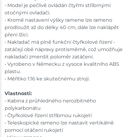
• Model je pečlivě ovládán čtyřmi stříbrnými
otočnými ovladači.
• Kromě nastavení výšky ramene lze rameno
prodloužit až do délky 40 cm, dále lze naklápět
pření lžíci.
• Nakladač má plně funkční čtyřkolové řízení -
zatáčejí obě nápravy protisměrně, což umožňuje
nakladači zmenšit poloměr zatáčení.
• Vyrobeno v Německu z vysoce kvalitního ABS
plastu.
• Měřítko 1:16 ke skutečnému stroji.
Vlastnosti:
• Kabina z průhledného nerozbitného
polykarbonátu
• Čtyřkolové řízení stříbrnou rukojetí
• Teleskopické rameno lze nastavit vertikálně
pomocí otáčení rukojetí