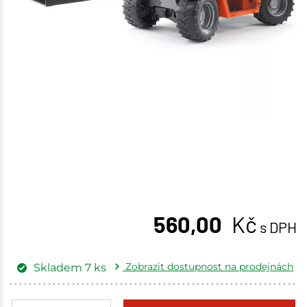
560,00
Kč
s DPH
Zobrazit dostupnost na prodejnách
Skladem
7
ks
Žďár nad Sázavou
1 ks