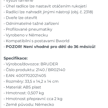
• Výsuv ramene
• Úhel radlice lze nastavit otáčením rukojetí
• Radlici lze nahradit jinými nástroji (obj. č. 2318)
• Dveře lze otevřít
• Odnímatelné tažné zařízení
• Profilované pneumatiky
• Vyrobeno v Německu
• Kompatibilní s postavami Bworld
•
POZOR! Není vhodné pro děti do 36 měsíců!
Specifikace:
• Výrobce/dovozce: BRUDER
• Číslo produktu: 2140 / BR02140
• EAN: 4001702021405
• Rozměry: 33,5 x 14,2 x 14 cm
• Materiál: ABS plast
• Hmotnost: 0,507 kg
• Hmotnost přepravní: cca 2 kg
• Země původu: Německo