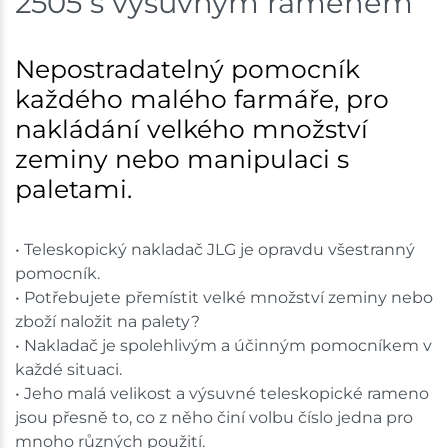
2505 s výsuvným ramenem
Skladem na prodejně - doručení do 7 dnů
Nové Město
1 ks
Nepostradatelný pomocník
každého malého farmáře, pro
Skladem na prodejně - doručení do 7 dnů
nakládání velkého množství
Skladové množství na prodejnách je pouze orientační.
zeminy nebo manipulaci s
Ceny na prodejnách se mohou lišit od cen na e-
paletami.
shopu.
• Teleskopický nakladač JLG je opravdu všestranný
pomocník.
• Potřebujete přemístit velké množství zeminy nebo
zboží naložit na palety?
• Nakladač je spolehlivým a účinným pomocníkem v
každé situaci.
• Jeho malá velikost a výsuvné teleskopické rameno
jsou přesně to, co z něho činí volbu číslo jedna pro
mnoho různých použití.