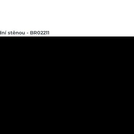
dní stěnou - BR02211