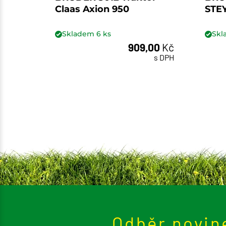
Claas Axion 950
STEY
Skladem
6
ks
Sk
909,00
Kč
ks
s DPH
Odběr novin