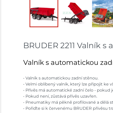
BRUDER 2211 Valník s 
Valník s automatickou zad
• Valník s automatickou zadní stěnou.
• Velmi oblíbený valník, který lze připojit 
• Přívěs má automatické zadní čelo - pokud je
• Pokud není, zůstává přívěs uzavřen.
• Pneumatiky má pěkně profilované a dělá st
• Pořiďte si k červenému BRUDER přívěsu trakt