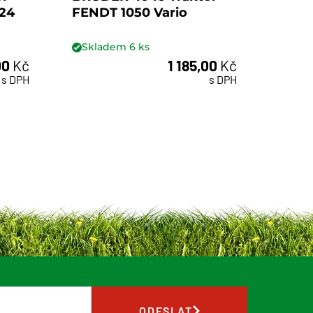
24
FENDT 1050 Vario
FEND
Skladem
6
ks
Skl
00
Kč
1 185,00
Kč
ks
s DPH
s DPH
ODESLAT