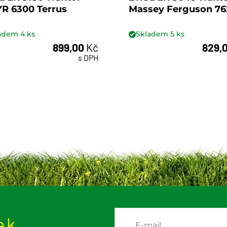
R 6300 Terrus
Massey Ferguson 76
ladem
4
ks
Skladem
5
ks
899,00
Kč
829,
ks
ks
s DPH
ek