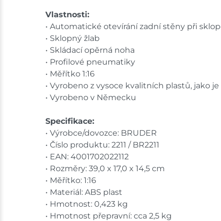
Vlastnosti:
• Automatické otevírání zadní stěny při sklo
• Sklopný žlab
• Skládací opěrná noha
• Profilové pneumatiky
• Měřítko 1:16
• Vyrobeno z vysoce kvalitních plastů, jako j
• Vyrobeno v Německu
Specifikace:
• Výrobce/dovozce: BRUDER
• Číslo produktu: 2211 / BR2211
• EAN: 4001702022112
• Rozměry: 39,0 x 17,0 x 14,5 cm
• Měřítko: 1:16
• Materiál: ABS plast
• Hmotnost: 0,423 kg
• Hmotnost přepravní: cca 2,5 kg