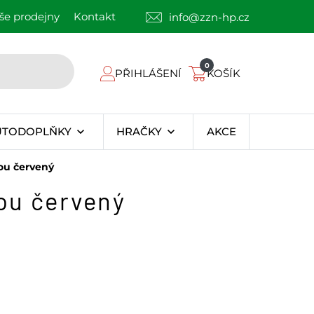
še prodejny
Kontakt
info@zzn-hp.cz
0
PŘIHLÁŠENÍ
KOŠÍK
UTODOPLŇKY
HRAČKY
AKCE
ou červený
ou červený