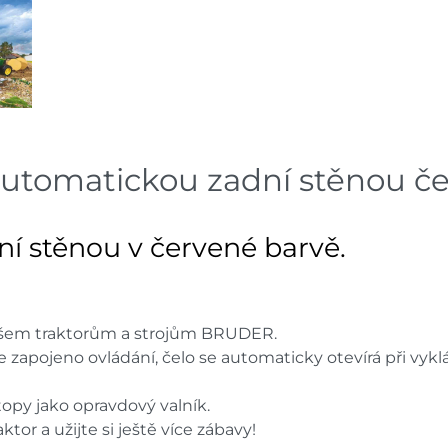
Mohelnice
dnů
Skla
Velká Bíteš
dnů
Skladové množství na prodejn
Ceny na prodejnách se moho
automatickou zadní stěnou č
ní stěnou v červené barvě.
ke všem traktorům a strojům BRUDER.
 zapojeno ovládání, čelo se automaticky otevírá při vykl
opy jako opravdový valník.
or a užijte si ještě více zábavy!