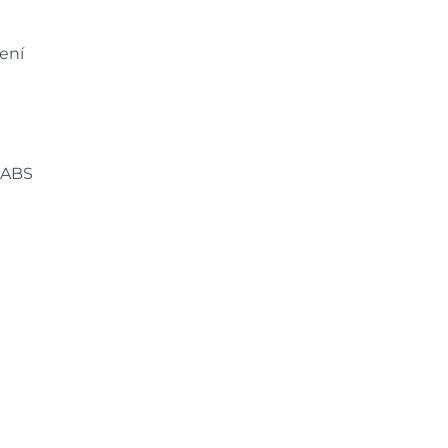
pení
e ABS