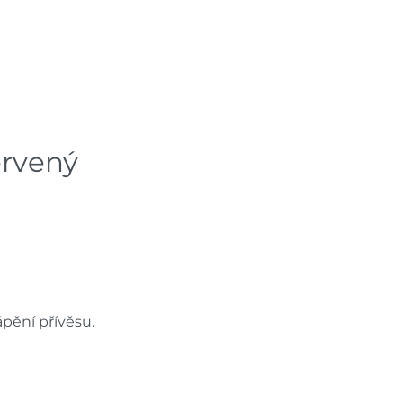
1 ks
dem na prodejně - doručení do 7
1 ks
ách je pouze orientační.
u lišit od cen na e-shopu.
ervený
ápění přívěsu.