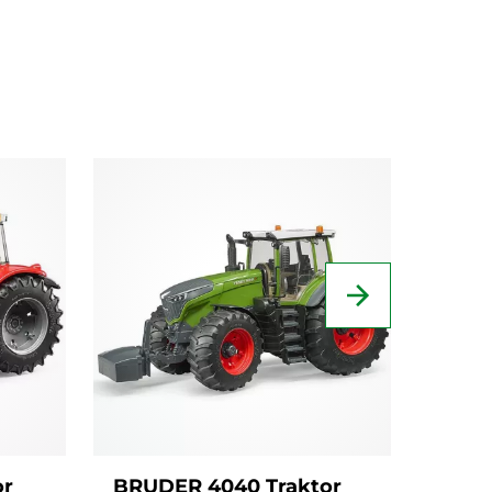
or
BRUDER 4040 Traktor
BRUD