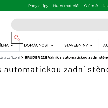
Rady a tipy
Hutní materiál
O firmě
Na
ÍLNA
DOMÁCNOST
STAVEBNINY
A
ažná zařízení
BRUDER 2211 Valník s automatickou zadní stěn
s automatickou zadní stěn