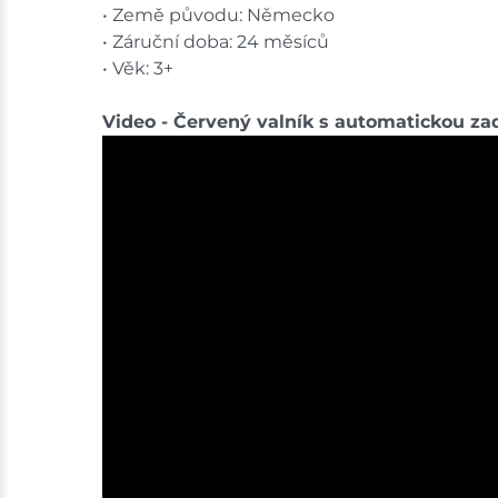
• Země původu: Německo
• Záruční doba: 24 měsíců
• Věk: 3+
Video - Červený valník s automatickou za