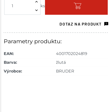
ks
Skladem - ihned k odeslání
Skuteč
1 ks
DOTAZ NA PRODUKT
Skladem na prodejně - doručení do 7 dnů
Skladové množství na prodejnách je pouze orientační.
Parametry produktu:
Ceny na prodejnách se mohou lišit od cen na e-
shopu.
EAN:
4001702024819
Barva:
žlutá
Výrobce:
BRUDER