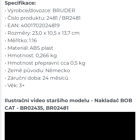
Specifikace:
• Výrobce/dovozce: BRUDER
• Číslo produktu: 2481 / BR2481
• EAN: 4001702024819
• Rozměry: 23,0 x 10,5 x 13,7 cm
• Měřítko: 1:16
• Materiál: ABS plast
• Hmotnost: 0,266 kg
• Hmotnost přepravní: cca 0,5 kg
• Země původu: Německo
• Záruční doba: 24 měsíců
• Věk: 3+
Ilustrační video staršího modelu - Nakladač BOB
CAT - BR02435, BR02481