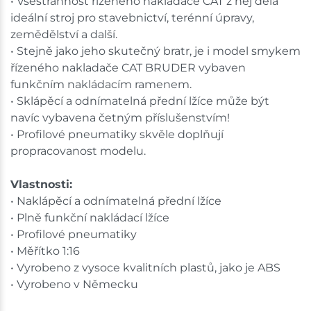
• Všestrannost řízeného nakladače CAT z něj dělá
ideální stroj pro stavebnictví, terénní úpravy,
zemědělství a další.
• Stejně jako jeho skutečný bratr, je i model smykem
řízeného nakladače CAT BRUDER vybaven
funkčním nakládacím ramenem.
• Sklápěcí a odnímatelná přední lžíce může být
navíc vybavena četným příslušenstvím!
• Profilové pneumatiky skvěle doplňují
propracovanost modelu.
Vlastnosti:
• Naklápěcí a odnímatelná přední lžíce
• Plně funkční nakládací lžíce
• Profilové pneumatiky
• Měřítko 1:16
• Vyrobeno z vysoce kvalitních plastů, jako je ABS
• Vyrobeno v Německu