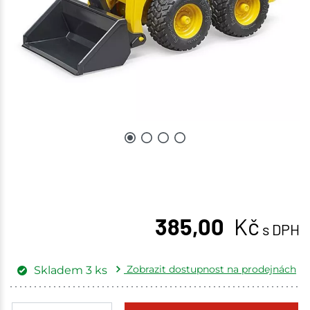
385,00
Kč
s DPH
Zobrazit dostupnost na prodejnách
Skladem
3
ks
Žďár nad Sázavou
2 ks