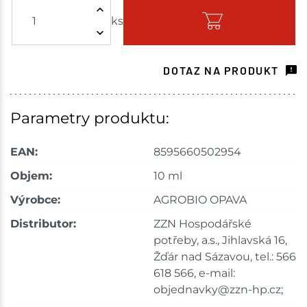
ks
Skladem - ihned k odeslání
Velké Meziříčí
7 ks
DOTAZ NA PRODUKT
Skladem na prodejně - doručení do 7 dnů
Mohelnice
20 ks
Parametry produktu:
Skladem na prodejně - doručení do 7 dnů
EAN:
8595660502954
Velká Bíteš
2 ks
Objem:
10 ml
Výrobce:
AGROBIO OPAVA
Skladem na prodejně - doručení do 7 dnů
Distributor:
ZZN Hospodářské
Choceň
1 ks
potřeby, a.s., Jihlavská 16,
Žďár nad Sázavou, tel.: 566
Skladem na prodejně - doručení do 7 dnů
618 566, e-mail:
objednavky@zzn-hp.cz;
Havlíčkův Brod
2 ks