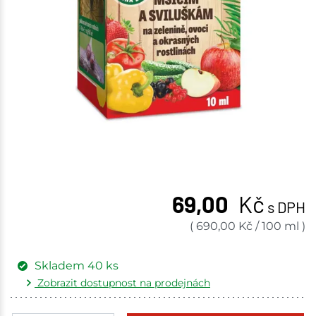
69,00
Kč
s DPH
(
690,00
Kč
/
100 ml
)
Skladem
40
ks
Zobrazit dostupnost na prodejnách
Žďár nad Sázavou
8 ks