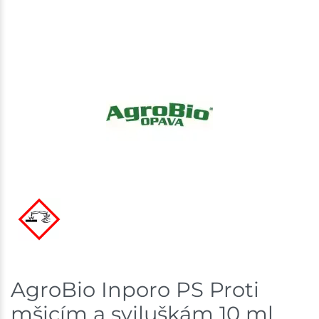
Skladem na prodejně - doručení do 7 dnů
Skladové množství na prodejnách je pouze orientační.
Ceny na prodejnách se mohou lišit od cen na e-
shopu.
AgroBio Inporo PS Proti
mšicím a sviluškám 10 ml