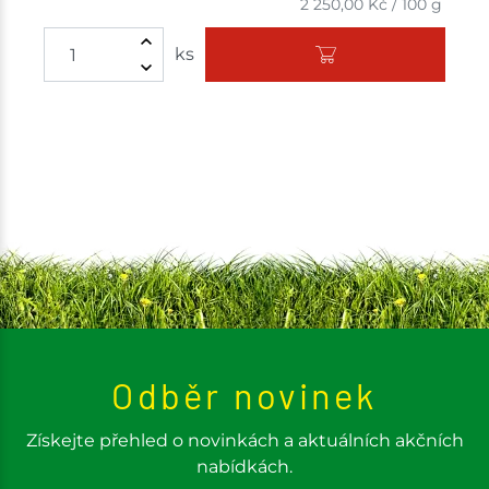
2 250,00
Kč
/
100 g
ks
Odběr novinek
Získejte přehled o novinkách a aktuálních akčních
nabídkách.