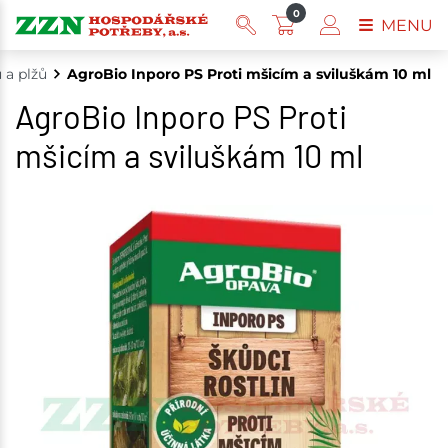
0
MENU
 a plžů
AgroBio Inporo PS Proti mšicím a sviluškám 10 ml
AgroBio Inporo PS Proti
mšicím a sviluškám 10 ml