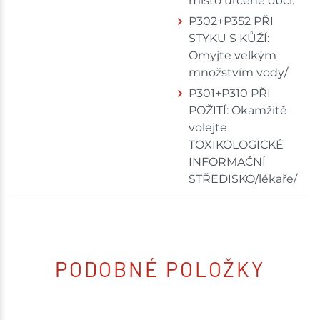
místo určené obcí.
P302+P352 PŘI
STYKU S KŮŽÍ:
Omyjte velkým
množstvím vody/
P301+P310 PŘI
POŽITÍ: Okamžitě
volejte
TOXIKOLOGICKÉ
INFORMAČNÍ
STŘEDISKO/lékaře/
PODOBNÉ POLOŽKY