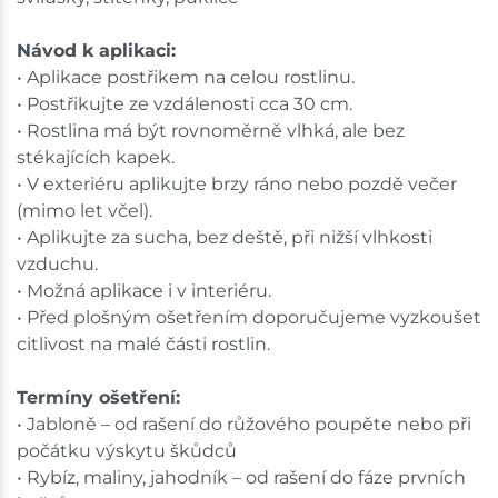
Návod k aplikaci:
• Aplikace postřikem na celou rostlinu.
• Postřikujte ze vzdálenosti cca 30 cm.
• Rostlina má být rovnoměrně vlhká, ale bez
stékajících kapek.
• V exteriéru aplikujte brzy ráno nebo pozdě večer
(mimo let včel).
• Aplikujte za sucha, bez deště, při nižší vlhkosti
vzduchu.
• Možná aplikace i v interiéru.
• Před plošným ošetřením doporučujeme vyzkoušet
citlivost na malé části rostlin.
Termíny ošetření:
• Jabloně – od rašení do růžového poupěte nebo při
počátku výskytu škůdců
• Rybíz, maliny, jahodník – od rašení do fáze prvních