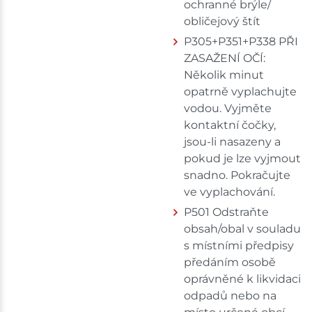
ochranné brýle/
obličejový štít
P305+P351+P338 PŘI
ZASAŽENÍ OČÍ:
Několik minut
opatrně vyplachujte
vodou. Vyjměte
kontaktní čočky,
jsou-li nasazeny a
pokud je lze vyjmout
snadno. Pokračujte
ve vyplachování.
P501 Odstraňte
obsah/obal v souladu
s místními předpisy
předáním osobě
oprávněné k likvidaci
odpadů nebo na