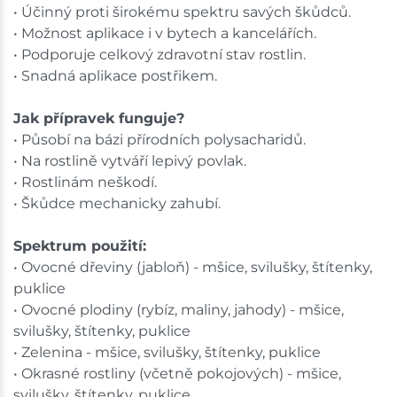
• Účinný proti širokému spektru savých škůdců.
• Možnost aplikace i v bytech a kancelářích.
• Podporuje celkový zdravotní stav rostlin.
• Snadná aplikace postřikem.
Jak přípravek funguje?
• Působí na bázi přírodních polysacharidů.
• Na rostlině vytváří lepivý povlak.
• Rostlinám neškodí.
• Škůdce mechanicky zahubí.
Spektrum použití:
• Ovocné dřeviny (jabloň) - mšice, svilušky, štítenky,
puklice
• Ovocné plodiny (rybíz, maliny, jahody) - mšice,
svilušky, štítenky, puklice
• Zelenina - mšice, svilušky, štítenky, puklice
• Okrasné rostliny (včetně pokojových) - mšice,
svilušky, štítenky, puklice