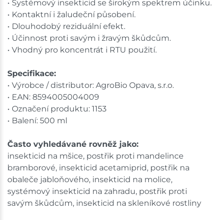
• Systémový insekticid se širokým spektrem účinku.
• Kontaktní i žaludeční působení.
• Dlouhodobý reziduální efekt.
• Účinnost proti savým i žravým škůdcům.
• Vhodný pro koncentrát i RTU použití.
Specifikace:
• Výrobce / distributor: AgroBio Opava, s.r.o.
• EAN: 8594005004009
• Označení produktu: 1153
• Balení: 500 ml
Často vyhledávané rovněž jako:
insekticid na mšice, postřik proti mandelince
bramborové, insekticid acetamiprid, postřik na
obaleče jabloňového, insekticid na molice,
systémový insekticid na zahradu, postřik proti
savým škůdcům, insekticid na skleníkové rostliny