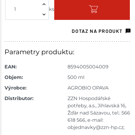
ks
Skladem - ihned k odeslání
Tišnov
16 ks
DOTAZ NA PRODUKT
Skladem na prodejně - doručení do 7 dnů
Velké Meziříčí
12 ks
Parametry produktu:
Skladem na prodejně - doručení do 7 dnů
EAN:
8594005004009
Bystřice
4 ks
Objem:
500 ml
Výrobce:
AGROBIO OPAVA
Skladem na prodejně - doručení do 7 dnů
Distributor:
ZZN Hospodářské
Velká Bíteš
11 ks
potřeby, a.s., Jihlavská 16,
Žďár nad Sázavou, tel.: 566
Skladem na prodejně - doručení do 7 dnů
618 566, e-mail:
objednavky@zzn-hp.cz;
Skladové množství na prodejnách je pouze orientační.