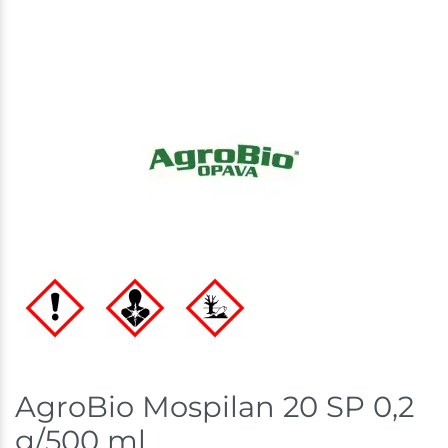
Ceny na prodejnách se mohou lišit od cen na e-
shopu.
AgroBio Mospilan 20 SP 0,2
g/500 ml