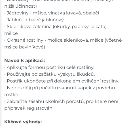
nižší účinnost)
• Jádroviny - mšice, vlnatka krvavá, obaleči
• Jabloň - obaleč jabloňový
• Skleníková zelenina (okurky, papriky, rajčata) -
mšice
• Okrasné rostliny - molice skleníková, mšice (včetně
mšice bavlníkové)
Návod k aplikaci:
• Aplikujte formou postřiku celé rostliny.
• Používejte od začátku výskytu škůdců.
• Postřik ukončete při dokonalém ovlhčení rostliny.
• Nejpozději při počátku skanutí kapek z povrchu
rostlin.
• Zabraňte zásahu okolních porostů, pro které není
přípravek registrován.
Klíčové výhody: