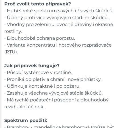
Proč zvolit tento přípravek?
• Hubí široké spektrum savých i žravých škůdců.
• Účinný proti více vývojovým stádiím škůdců.
• Vhodný pro zeleninu, ovocné dřeviny i okrasné
rostliny.
• Dlouhodobá ochrana porostu.
• Varianta koncentrátu i hotového rozprašovače
(RTU).
Jak přípravek funguje?
• Působí systémově v rostlině.
• Proniká do pletiv a chrání i nové přírůstky.
• Účinkuje kontaktně i po požeru.
• Zasahuje všechna vývojová stádia škůdců.
• Má rychlé počáteční působení a dlouhodobý
reziduální účinek.
Spektrum použití:
• Brambory - mandelinka bramborová (může být