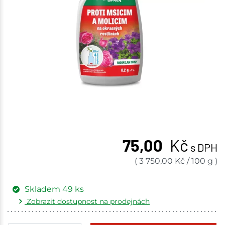
75,00
Kč
s DPH
(
3 750,00
Kč
/
100 g
)
Skladem
49
ks
Zobrazit dostupnost na prodejnách
Žďár nad Sázavou
6 ks