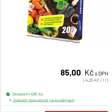
85,00
Kč
s DPH
(
4,25
Kč
/
1 l
)
Skladem
681
ks
Zobrazit dostupnost na prodejnách
Žďár nad Sázavou
33 ks