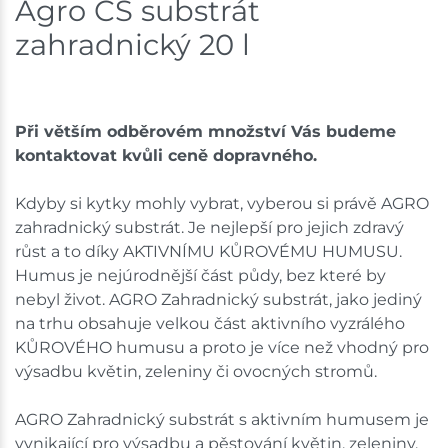
Agro CS substrát
Skladem na prodejně - doručení do 7 dnů
zahradnický 20 l
Bystřice
109 ks
Skladem na prodejně - doručení do 7 dnů
Při větším odběrovém množství Vás budeme
Mohelnice
23 ks
kontaktovat kvůli ceně dopravného.
Skladem na prodejně - doručení do 7 dnů
Kdyby si kytky mohly vybrat, vyberou si právě AGRO
zahradnický substrát. Je nejlepší pro jejich zdravý
Nové Město
10 ks
růst a to díky AKTIVNÍMU KŮROVÉMU HUMUSU.
Humus je nejúrodnější část půdy, bez které by
Skladem na prodejně - doručení do 7 dnů
nebyl život. AGRO Zahradnický substrát, jako jediný
na trhu obsahuje velkou část aktivního vyzrálého
Velká Bíteš
135 ks
KŮROVÉHO humusu a proto je více než vhodný pro
výsadbu květin, zeleniny či ovocných stromů.
Skladem na prodejně - doručení do 7 dnů
AGRO Zahradnický substrát s aktivním humusem je
Skladové množství na prodejnách je pouze orientační.
Ceny na prodejnách se mohou lišit od cen na e-
vynikající pro výsadbu a pěstování květin, zeleniny,