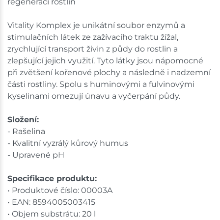
regeneraci rostlin
Vitality Komplex je unikátní soubor enzymů a
stimulačních látek ze zažívacího traktu žížal,
zrychlující transport živin z půdy do rostlin a
zlepšující jejich využití. Tyto látky jsou nápomocné
při zvětšení kořenové plochy a následně i nadzemní
části rostliny. Spolu s huminovými a fulvinovými
kyselinami omezují únavu a vyčerpání půdy.
Složení:
- Rašelina
- Kvalitní vyzrálý kůrový humus
- Upravené pH
Specifikace produktu:
• Produktové číslo: 00003A
• EAN: 8594005003415
• Objem substrátu: 20 l