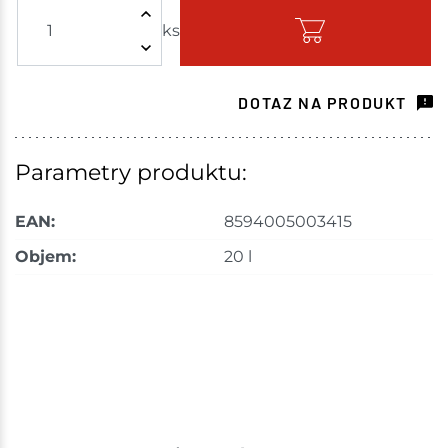
ks
Skladem - ihned k odeslání
Choceň
78 ks
DOTAZ NA PRODUKT
Skladem na prodejně - doručení do 7 dnů
Havlíčkův Brod
95 ks
Parametry produktu:
Skladem na prodejně - doručení do 7 dnů
EAN:
8594005003415
Tišnov
29 ks
Objem:
20 l
Skladem na prodejně - doručení do 7 dnů
Skuteč
102 ks
Skladem na prodejně - doručení do 7 dnů
Velké Meziříčí
67 ks