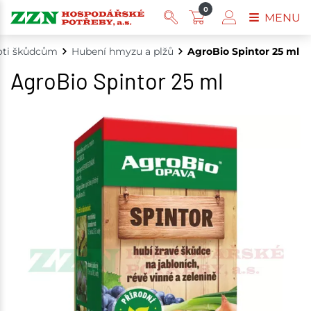
0
MENU
oti škůdcům
Hubení hmyzu a plžů
AgroBio Spintor 25 ml
AgroBio Spintor 25 ml