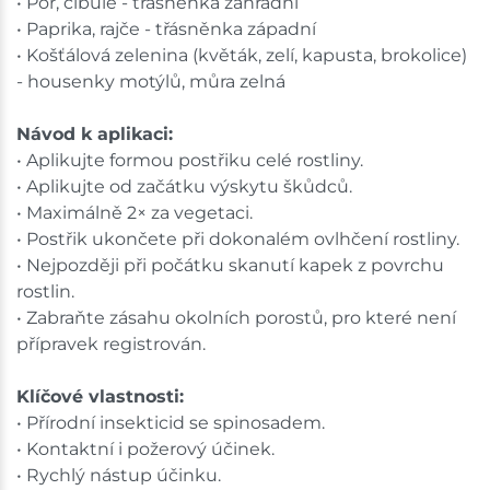
• Pór, cibule - třásněnka zahradní
• Paprika, rajče - třásněnka západní
• Košťálová zelenina (květák, zelí, kapusta, brokolice)
- housenky motýlů, můra zelná
Návod k aplikaci:
• Aplikujte formou postřiku celé rostliny.
• Aplikujte od začátku výskytu škůdců.
• Maximálně 2× za vegetaci.
• Postřik ukončete při dokonalém ovlhčení rostliny.
• Nejpozději při počátku skanutí kapek z povrchu
rostlin.
• Zabraňte zásahu okolních porostů, pro které není
přípravek registrován.
Klíčové vlastnosti:
• Přírodní insekticid se spinosadem.
• Kontaktní i požerový účinek.
• Rychlý nástup účinku.