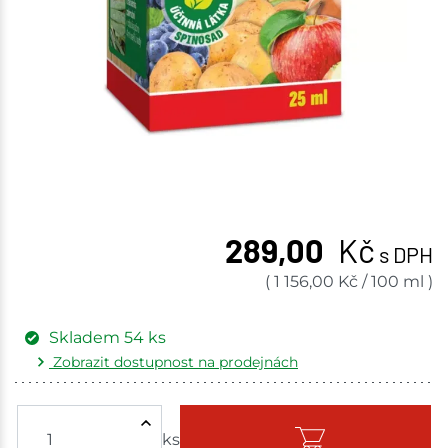
289,00
Kč
s DPH
(
1 156,00
Kč
/
100 ml
)
Skladem
54
ks
Zobrazit dostupnost na prodejnách
Žďár nad Sázavou
6 ks
ks
Skladem - ihned k odeslání