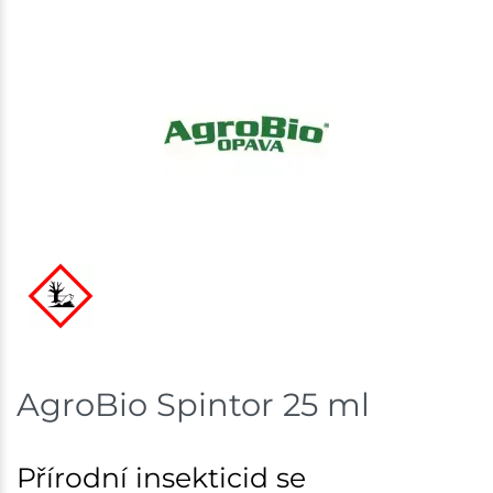
Skladové množství na prodejnách je pouze orientační.
Ceny na prodejnách se mohou lišit od cen na e-
shopu.
AgroBio Spintor 25 ml
Přírodní insekticid se