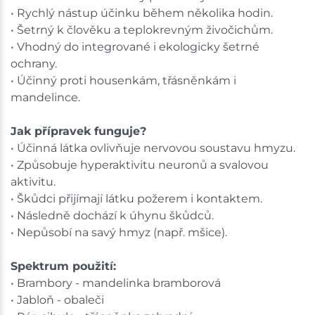
• Rychlý nástup účinku během několika hodin.
• Šetrný k člověku a teplokrevným živočichům.
• Vhodný do integrované i ekologicky šetrné
ochrany.
• Účinný proti housenkám, třásněnkám i
mandelince.
Jak přípravek funguje?
• Účinná látka ovlivňuje nervovou soustavu hmyzu.
• Způsobuje hyperaktivitu neuronů a svalovou
aktivitu.
• Škůdci přijímají látku požerem i kontaktem.
• Následně dochází k úhynu škůdců.
• Nepůsobí na savý hmyz (např. mšice).
Spektrum použití:
• Brambory - mandelinka bramborová
• Jabloň - obaleči