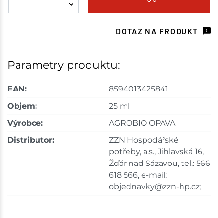
Tišnov
7 ks
DOTAZ NA PRODUKT
Skladem na prodejně - doručení do 7 dnů
Skuteč
5 ks
Parametry produktu:
Skladem na prodejně - doručení do 7 dnů
EAN:
8594013425841
Velké Meziříčí
11 ks
Objem:
25 ml
Výrobce:
AGROBIO OPAVA
Skladem na prodejně - doručení do 7 dnů
Distributor:
ZZN Hospodářské
Bystřice
9 ks
potřeby, a.s., Jihlavská 16,
Žďár nad Sázavou, tel.: 566
Skladem na prodejně - doručení do 7 dnů
618 566, e-mail:
objednavky@zzn-hp.cz;
Mohelnice
16 ks
Skladem na prodejně - doručení do 7 dnů