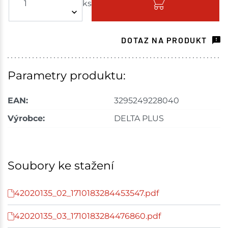
ks
Skladem - ihned k odeslání
Choceň
10 ks
DOTAZ NA PRODUKT
Skladem na prodejně - doručení do 7 dnů
Havlíčkův Brod
11 ks
Parametry produktu:
Skladem na prodejně - doručení do 7 dnů
EAN:
3295249228040
Mohelnice
1 ks
Výrobce:
DELTA PLUS
Skladem na prodejně - doručení do 7 dnů
Skladové množství na prodejnách je pouze orientační.
Soubory ke stažení
Ceny na prodejnách se mohou lišit od cen na e-
shopu.
42020135_02_1710183284453547.pdf
42020135_03_1710183284476860.pdf