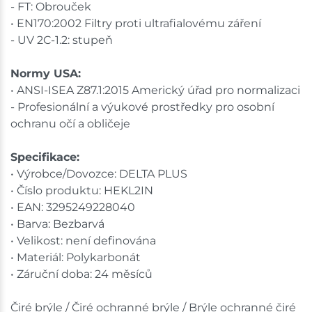
- FT: Obrouček
• EN170:2002 Filtry proti ultrafialovému záření
- UV 2C-1.2: stupeň
Normy USA:
• ANSI-ISEA Z87.1:2015 Americký úřad pro normalizaci
- Profesionální a výukové prostředky pro osobní
ochranu očí a obličeje
Specifikace:
• Výrobce/Dovozce: DELTA PLUS
• Číslo produktu: HEKL2IN
• EAN: 3295249228040
• Barva: Bezbarvá
• Velikost: není definována
• Materiál: Polykarbonát
• Záruční doba: 24 měsíců
Čiré brýle / Čiré ochranné brýle / Brýle ochranné čiré