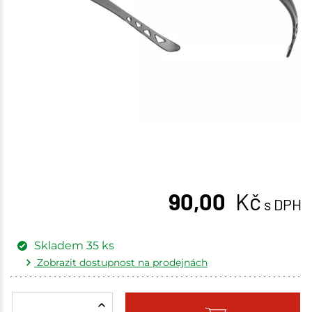
90,00
Kč
s DPH
Skladem
35
ks
Zobrazit dostupnost na prodejnách
Žďár nad Sázavou
13 ks