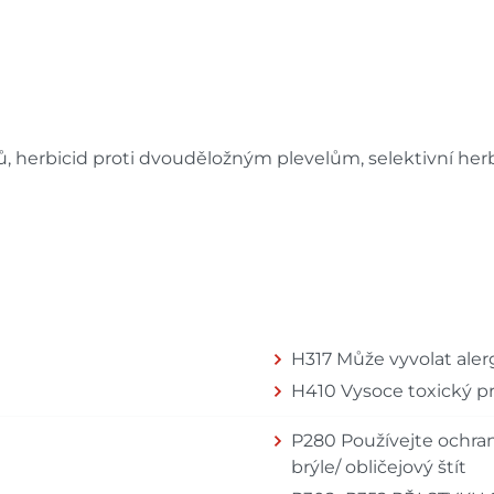
ů, herbicid proti dvouděložným plevelům, selektivní herbi
H317 Může vyvolat alerg
H410 Vysoce toxický p
P280 Používejte ochra
brýle/ obličejový štít