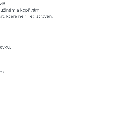
ději.
tružinám a kopřivám.
ro které není registrován.
ravku.
ám