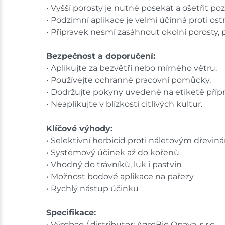
• Vyšší porosty je nutné posekat a ošetřit poz
• Podzimní aplikace je velmi účinná proti os
• Přípravek nesmí zasáhnout okolní porosty, p
Bezpečnost a doporučení:
• Aplikujte za bezvětří nebo mírného větru.
• Používejte ochranné pracovní pomůcky.
• Dodržujte pokyny uvedené na etiketě příp
• Neaplikujte v blízkosti citlivých kultur.
Klíčové výhody:
• Selektivní herbicid proti náletovým dřevin
• Systémový účinek až do kořenů
• Vhodný do trávníků, luk i pastvin
• Možnost bodové aplikace na pařezy
• Rychlý nástup účinku
Specifikace:
• Výrobce / distributor: AgroBio Opava, s.r.o.