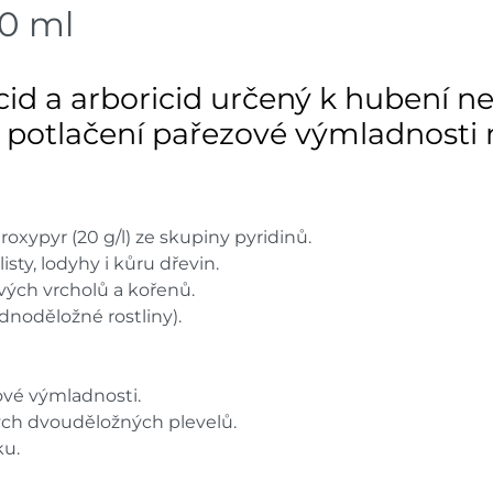
0 ml
icid a arboricid určený k hubení n
 potlačení pařezové výmladnosti n
uroxypyr (20 g/l) ze skupiny pyridinů.
isty, lodyhy i kůru dřevin.
vých vrcholů a kořenů.
dnoděložné rostliny).
ové výmladnosti.
lých dvouděložných plevelů.
ku.