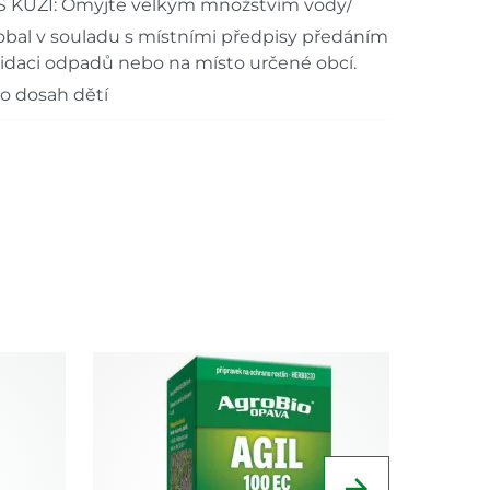
S KŮŽÍ: Omyjte velkým množstvím vody/
obal v souladu s místními předpisy předáním
idaci odpadů nebo na místo určené obcí.
o dosah dětí