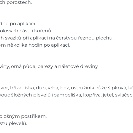
ích porostech.
dně po aplikaci.
lových částí i kořenů.
h svazků při aplikaci na čerstvou řeznou plochu.
em několika hodin po aplikaci.
tviny, orná půda, pařezy a náletové dřeviny
or, bříza, líska, dub, vrba, bez, ostružiník, růže šípková, k
uděložných plevelů (pampeliška, kopřiva, jetel, svlačec, p
 plošným postřikem.
ůstu plevelů.