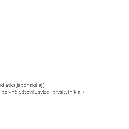
řídlatka japonská aj.)
elyněk, šťovík, svízel, pryskyřník aj.)