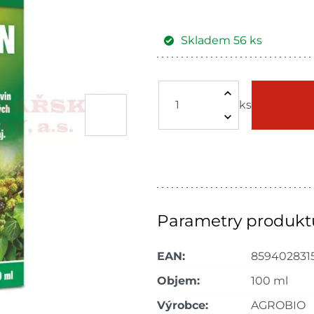
Skladem
56
ks
Žďár nad
Skla
Sázavou
ks
Skla
Choceň
dnů
Skla
Havlíčkův Brod
dnů
Skla
Tišnov
dnů
Parametry produkt
Skla
Skuteč
EAN:
859402831
dnů
Objem:
100 ml
Skla
Velké Meziříčí
dnů
Výrobce:
AGROBIO