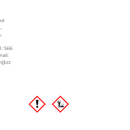
dem na prodejně - doručení do 7
10 ks
ké
dem na prodejně - doručení do 7
,
1 ks
,
dem na prodejně - doručení do 7
9 ks
.: 566
ail:
y@zz
ách je pouze orientační.
u lišit od cen na e-shopu.