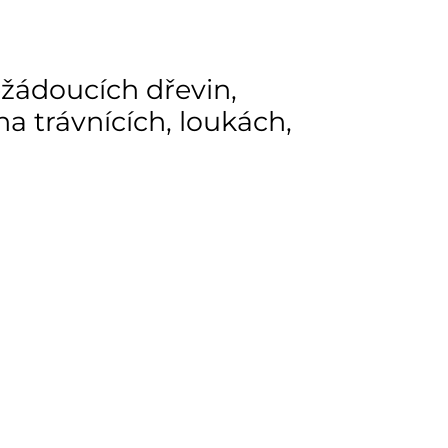
ežádoucích dřevin,
a trávnících, loukách,