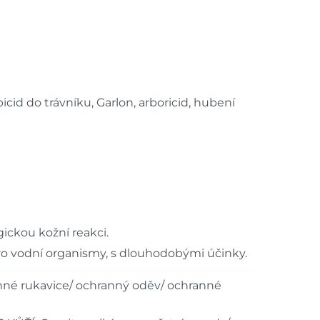
cid do trávníku, Garlon, arboricid, hubení
ickou kožní reakci.
ro vodní organismy, s dlouhodobými účinky.
nné rukavice/ ochranný oděv/ ochranné