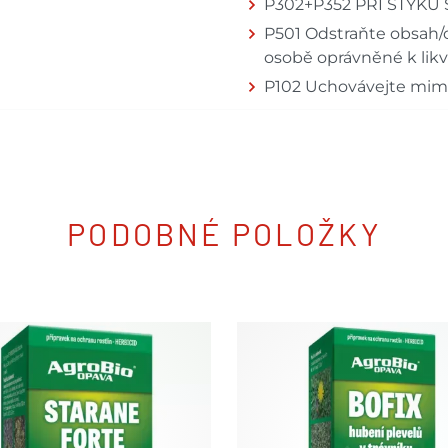
P302+P352 PŘI STYKU 
P501 Odstraňte obsah/
osobě oprávněné k likv
P102 Uchovávejte mim
PODOBNÉ POLOŽKY