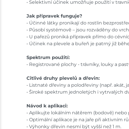
• Selektivní účinek umožňuje použití v travn
Jak přípravek funguje?
• Účinné látky pronikají do rostlin bezprostře
• Působí systémově – jsou rozváděny do vrcho
• U pařezů proniká přípravek přímo do cévníc
• Účinek na plevele a buřeň je patrný již běh
Spektrum použití:
• Registrované plochy - trávníky, louky a pas
Citlivé druhy plevelů a dřevin:
• Listnaté dřeviny a polodřeviny (např. akát, jav
• Široké spektrum jednoletých i vytrvalých dvo
Návod k aplikaci:
• Aplikujte lokálním nátěrem (bodově) nebo
• Optimální aplikace je na jaře při aktivním r
• Výhonky dřevin nesmí být vyšší než 1 m.