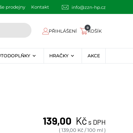
še prodejny
Kontakt
info@zzn-hp.cz
0
PŘIHLÁŠENÍ
KOŠÍK
UTODOPLŇKY
HRAČKY
AKCE
139,00
Kč
s DPH
(
139,00
Kč
/
100 ml
)