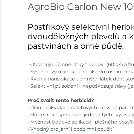
AgroBio Garlon New 10
Postřikový selektivní herb
dvouděložných plevelů a k
pastvinách a orné půdě.
• Obsahuje účinné látky triklopyr (60 g/l) a fl
• Systémový účinek – proniká do rostlin přes l
• Rychlá translokace účinných látek do růsto
• Selektivní působení – nepoškozuje trávy (je
Proč zvolit tento herbicid?
• Účinná likvidace náletových dřevin a pařez
• Hubí široké spektrum jednoletých i vytrva
• Možnost bodové aplikace i plošného postři
• Vhodný pro jarní i podzimní použití.