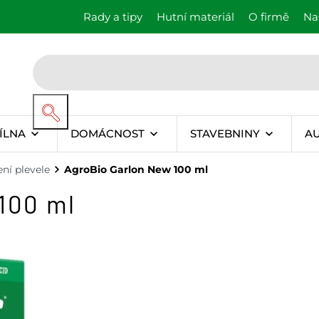
Rady a tipy
Hutní materiál
O firmě
Na
ÍLNA
DOMÁCNOST
STAVEBNINY
A
ní plevele
AgroBio Garlon New 100 ml
100 ml