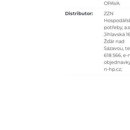
OPAVA
Skla
Bystřice
dnů
Distributor:
ZZN
Hospodářs
Skla
potřeby, a.s.
Mohelnice
dnů
Jihlavská 16
Žďár nad
Skla
Nové Město
Sázavou, tel
dnů
618 566, e-m
objednavk
Skladové množství na prodejn
Ceny na prodejnách se moho
n-hp.cz;