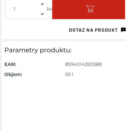
ks
Skladem - ihned k odeslání
Havlíčkův Brod
20 ks
DOTAZ NA PRODUKT
Skladem na prodejně - doručení do 7 dnů
Tišnov
102 ks
Parametry produktu:
Skladem na prodejně - doručení do 7 dnů
EAN:
8594014350388
Skuteč
10 ks
Objem:
50 l
Skladem na prodejně - doručení do 7 dnů
Velké Meziříčí
1 ks
Skladem na prodejně - doručení do 7 dnů
Bystřice
8 ks