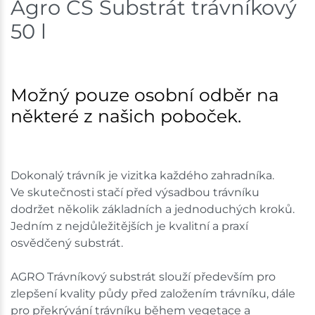
Agro CS Substrát trávníkový
Skladem na prodejně - doručení do 7 dnů
50 l
Mohelnice
9 ks
Skladem na prodejně - doručení do 7 dnů
Možný pouze osobní odběr na
Velká Bíteš
31 ks
některé z našich poboček.
Skladem na prodejně - doručení do 7 dnů
Skladové množství na prodejnách je pouze orientační.
Dokonalý trávník je vizitka každého zahradníka.
Ceny na prodejnách se mohou lišit od cen na e-
Ve skutečnosti stačí před výsadbou trávníku
shopu.
dodržet několik základních a jednoduchých kroků.
Jedním z nejdůležitějších je kvalitní a praxí
osvědčený substrát.
AGRO Trávníkový substrát slouží především pro
zlepšení kvality půdy před založením trávníku, dále
pro překrývání trávníku během vegetace a