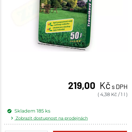
219,00
Kč
s DPH
(
4,38
Kč
/
1 l
)
Skladem
185
ks
Zobrazit dostupnost na prodejnách
Žďár nad Sázavou
4 ks