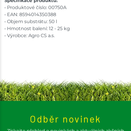
Specifikace produktu:
• Produktové číslo: 00750A
• EAN: 8594014350388
• Objem substrátu: 50 l
• Hmotnost balení: 12 - 25 kg
• Výrobce: Agro CS a.s.
Odběr novinek
Získejte přehled o novinkách a aktuálních akčních