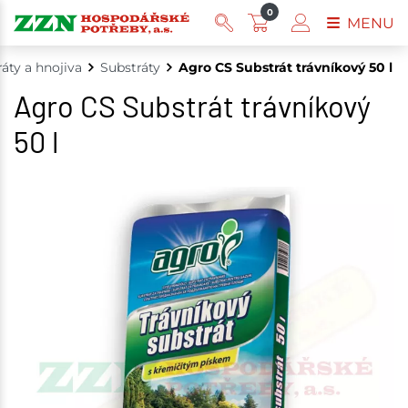
0
MENU
áty a hnojiva
Substráty
Agro CS Substrát trávníkový 50 l
Agro CS Substrát trávníkový
50 l