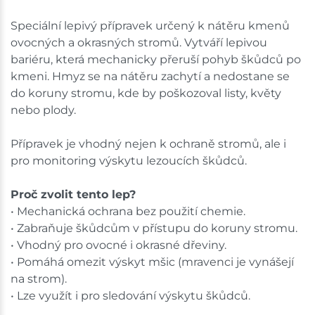
Speciální lepivý přípravek určený k nátěru kmenů
ovocných a okrasných stromů. Vytváří lepivou
bariéru, která mechanicky přeruší pohyb škůdců po
kmeni. Hmyz se na nátěru zachytí a nedostane se
do koruny stromu, kde by poškozoval listy, květy
nebo plody.
Přípravek je vhodný nejen k ochraně stromů, ale i
pro monitoring výskytu lezoucích škůdců.
Proč zvolit tento lep?
• Mechanická ochrana bez použití chemie.
• Zabraňuje škůdcům v přístupu do koruny stromu.
• Vhodný pro ovocné i okrasné dřeviny.
• Pomáhá omezit výskyt mšic (mravenci je vynášejí
na strom).
• Lze využít i pro sledování výskytu škůdců.