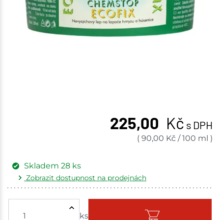
225,00
Kč
s DPH
(
90,00
Kč
/
100 ml
)
Skladem
28
ks
Zobrazit dostupnost na prodejnách
Žďár nad Sázavou
5 ks
ks
Skladem - ihned k odeslání