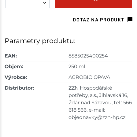
Havlíčkův Brod
5 ks
DOTAZ NA PRODUKT
Skladem na prodejně - doručení do 7 dnů
Tišnov
5 ks
Parametry produktu:
Skladem na prodejně - doručení do 7 dnů
EAN:
8585025400254
Mohelnice
6 ks
Objem:
250 ml
Výrobce:
AGROBIO OPAVA
Skladem na prodejně - doručení do 7 dnů
Distributor:
ZZN Hospodářské
Velké Meziříčí
7 ks
potřeby, a.s., Jihlavská 16,
Žďár nad Sázavou, tel.: 566
Skladem na prodejně - doručení do 7 dnů
618 566, e-mail:
objednavky@zzn-hp.cz;
Skladové množství na prodejnách je pouze orientační.
Ceny na prodejnách se mohou lišit od cen na e-
shopu.