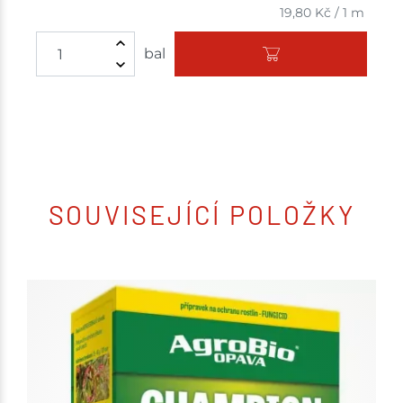
19,80
Kč
/
1 m
bal
SOUVISEJÍCÍ POLOŽKY