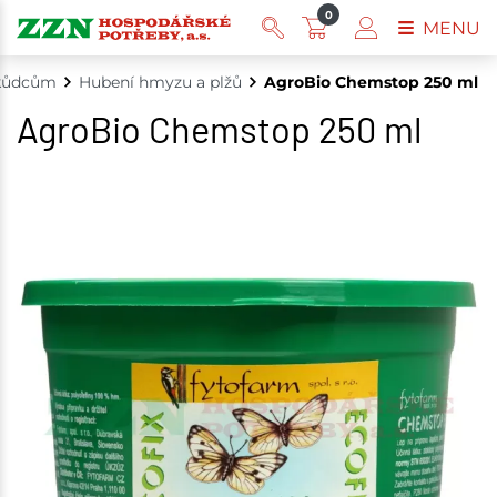
0
MENU
škůdcům
Hubení hmyzu a plžů
AgroBio Chemstop 250 ml
AgroBio Chemstop 250 ml