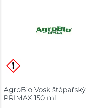
Ceny na prodejnách se mohou lišit od cen na e-
shopu.
AgroBio Vosk štěpařský
PRIMAX 150 ml