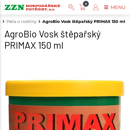
0
MENU
m
Péče o rostliny
AgroBio Vosk štěpařský PRIMAX 150 ml
AgroBio Vosk štěpařský
PRIMAX 150 ml