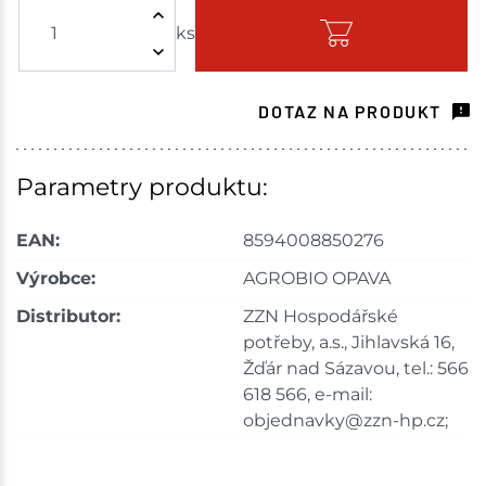
ks
Skladem - ihned k odeslání
Velká Bíteš
3 ks
DOTAZ NA PRODUKT
Skladem na prodejně - doručení do 7 dnů
Havlíčkův Brod
5 ks
Parametry produktu:
Skladem na prodejně - doručení do 7 dnů
EAN:
8594008850276
Velké Meziříčí
14 ks
Výrobce:
AGROBIO OPAVA
Distributor:
ZZN Hospodářské
Skladem na prodejně - doručení do 7 dnů
potřeby, a.s., Jihlavská 16,
Tišnov
6 ks
Žďár nad Sázavou, tel.: 566
618 566, e-mail:
Skladem na prodejně - doručení do 7 dnů
objednavky@zzn-hp.cz;
Skladové množství na prodejnách je pouze orientační.