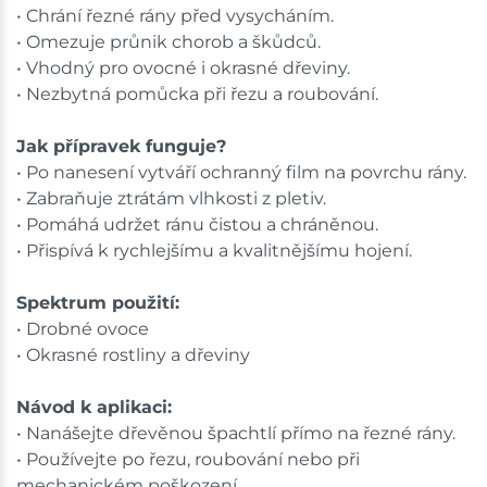
• Chrání řezné rány před vysycháním.
• Omezuje průnik chorob a škůdců.
• Vhodný pro ovocné i okrasné dřeviny.
• Nezbytná pomůcka při řezu a roubování.
Jak přípravek funguje?
• Po nanesení vytváří ochranný film na povrchu rány.
• Zabraňuje ztrátám vlhkosti z pletiv.
• Pomáhá udržet ránu čistou a chráněnou.
• Přispívá k rychlejšímu a kvalitnějšímu hojení.
Spektrum použití:
• Drobné ovoce
• Okrasné rostliny a dřeviny
Návod k aplikaci:
• Nanášejte dřevěnou špachtlí přímo na řezné rány.
• Používejte po řezu, roubování nebo při
mechanickém poškození.