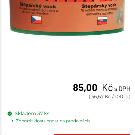
85,00
Kč
s DPH
(
56,67
Kč
/
100 g
)
Skladem
37
ks
Zobrazit dostupnost na prodejnách
Žďár nad Sázavou
9 ks