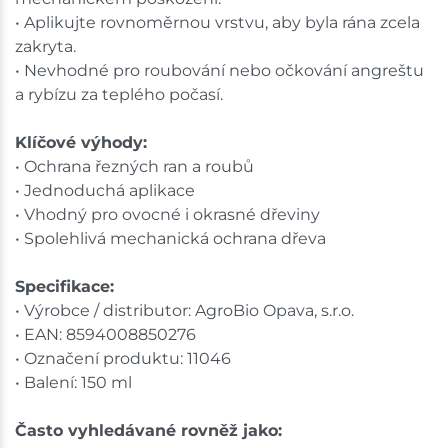
• Aplikujte rovnoměrnou vrstvu, aby byla rána zcela
zakryta.
• Nevhodné pro roubování nebo očkování angreštu
a rybízu za teplého počasí.
Klíčové výhody:
• Ochrana řezných ran a roubů
• Jednoduchá aplikace
• Vhodný pro ovocné i okrasné dřeviny
• Spolehlivá mechanická ochrana dřeva
Specifikace:
• Výrobce / distributor: AgroBio Opava, s.r.o.
• EAN: 8594008850276
• Označení produktu: 11046
• Balení: 150 ml
Často vyhledávané rovněž jako: