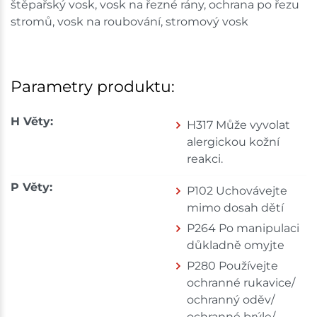
štěpařský vosk, vosk na řezné rány, ochrana po řezu
stromů, vosk na roubování, stromový vosk
Parametry produktu:
H Věty:
H317 Může vyvolat
alergickou kožní
reakci.
P Věty:
P102 Uchovávejte
mimo dosah dětí
P264 Po manipulaci
důkladně omyjte
P280 Používejte
ochranné rukavice/
ochranný oděv/
ochranné brýle/