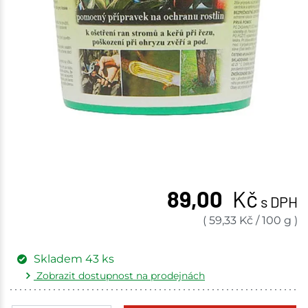
89,00
Kč
s DPH
(
59,33
Kč
/
100 g
)
Skladem
43
ks
Zobrazit dostupnost na prodejnách
Žďár nad Sázavou
5 ks