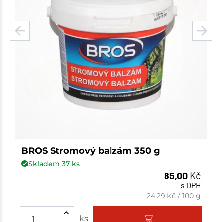
BROS Stromový balzám 350 g
Skladem
37
ks
85,00
Kč
s DPH
24,29
Kč
/
100 g
ks