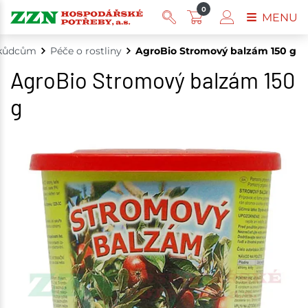
0
MENU
škůdcům
Péče o rostliny
AgroBio Stromový balzám 150 g
AgroBio Stromový balzám 150
g