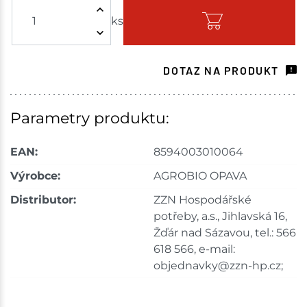
ks
Skladem - ihned k odeslání
Tišnov
18 ks
DOTAZ NA PRODUKT
Skladem na prodejně - doručení do 7 dnů
Velké Meziříčí
20 ks
Parametry produktu:
Skladem na prodejně - doručení do 7 dnů
EAN:
8594003010064
Skladové množství na prodejnách je pouze orientační.
Výrobce:
AGROBIO OPAVA
Ceny na prodejnách se mohou lišit od cen na e-
Distributor:
ZZN Hospodářské
shopu.
potřeby, a.s., Jihlavská 16,
Žďár nad Sázavou, tel.: 566
618 566, e-mail:
objednavky@zzn-hp.cz;