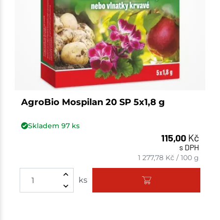
AgroBio Mospilan 20 SP 5x1,8 g
Skladem
97
ks
115,00
Kč
s DPH
1 277,78
Kč
/
100 g
Množství
ks