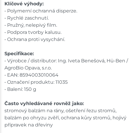
Klíčové výhody:
• Polymerní ochranná disperze.
• Rychlé zaschnutí.
• Pružný, nelepivý film.
• Podpora tvorby kalusu.
• Ochrana proti vysychání.
Specifikace:
• Výrobce / distributor: Ing. Iveta Benešová, Hü-Ben /
AgroBio Opava, s.r.o.
• EAN: 8594003010064
• Označení produktu: 11035
• Balení: 150 g
Často vyhledávané rovněž jako:
stromový balzám na rány, ošetření řezu stromů,
balzám po ohryzu zvěří, ochrana kůry stromů, hojivý
přípravek na dřeviny