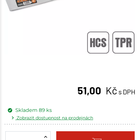
51,00
Kč
s DPH
Skladem
89
ks
Zobrazit dostupnost na prodejnách
Žďár nad Sázavou
5 ks