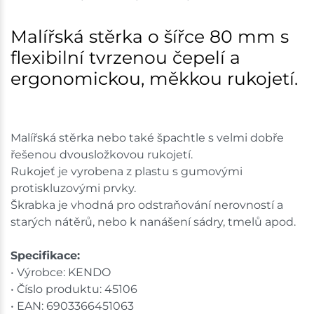
Nové Město
16 ks
Malířská stěrka o šířce 80 mm s
flexibilní tvrzenou čepelí a
Skladem na prodejně - doručení do 7 dnů
ergonomickou, měkkou rukojetí.
Velká Bíteš
4 ks
Skladem na prodejně - doručení do 7 dnů
Malířská stěrka nebo také špachtle s velmi dobře
Tišnov
13 ks
řešenou dvousložkovou rukojetí.
Rukojeť je vyrobena z plastu s gumovými
Skladem na prodejně - doručení do 7 dnů
protiskluzovými prvky.
Škrabka je vhodná pro odstraňování nerovností a
Skuteč
5 ks
starých nátěrů, nebo k nanášení sádry, tmelů apod.
Skladem na prodejně - doručení do 7 dnů
Specifikace:
• Výrobce: KENDO
Skladové množství na prodejnách je pouze orientační.
• Číslo produktu: 45106
Ceny na prodejnách se mohou lišit od cen na e-
• EAN: 6903366451063
shopu.