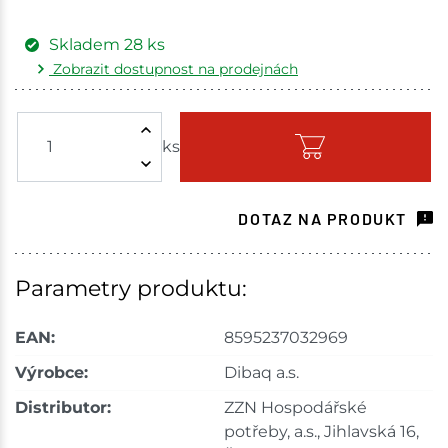
Skladem
28
ks
Zobrazit dostupnost na prodejnách
Žďár nad Sázavou
6 ks
ks
Skladem - ihned k odeslání
Tišnov
6 ks
DOTAZ NA PRODUKT
Skladem na prodejně - doručení do 7 dnů
Skuteč
1 ks
Parametry produktu:
Skladem na prodejně - doručení do 7 dnů
EAN:
8595237032969
Velké Meziříčí
6 ks
Výrobce:
Dibaq a.s.
Distributor:
ZZN Hospodářské
Skladem na prodejně - doručení do 7 dnů
potřeby, a.s., Jihlavská 16,