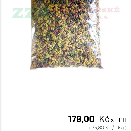
179,00
Kč
s DPH
(
35,80
Kč
/
1 kg
)