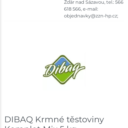
Bystřice
4 ks
Žďár nad Sázavou, tel.: 566
618 566, e-mail:
Skladem na prodejně - doručení do 7 dnů
objednavky@zzn-hp.cz;
Mohelnice
4 ks
Skladem na prodejně - doručení do 7 dnů
Havlíčkův Brod
1 ks
Skladem na prodejně - doručení do 7 dnů
Skladové množství na prodejnách je pouze orientační.
Ceny na prodejnách se mohou lišit od cen na e-
shopu.
DIBAQ Krmné těstoviny