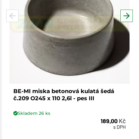
BE-MI miska betonová kulatá šedá
č.209 O245 x 110 2,6l - pes III
Skladem
26
ks
189,00
Kč
s DPH