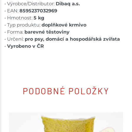
• Výrobce/Distributor:
Dibaq a.s.
• EAN:
8595237032969
• Hmotnost:
5 kg
• Typ produktu:
doplňkové krmivo
• Forma:
barevné těstoviny
• Určení:
pro psy, domácí a hospodářská zvířata
•
Vyrobeno v ČR
PODOBNÉ POLOŽKY