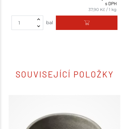
s DPH
37,90
Kč
/
1 kg
bal
SOUVISEJÍCÍ POLOŽKY