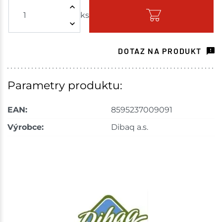
ks
Skladem - ihned k odeslání
Havlíčkův Brod
2 ks
DOTAZ NA PRODUKT
Skladem na prodejně - doručení do 7 dnů
Tišnov
15 ks
Parametry produktu:
Skladem na prodejně - doručení do 7 dnů
EAN:
8595237009091
Skuteč
4 ks
Výrobce:
Dibaq a.s.
Skladem na prodejně - doručení do 7 dnů
Mohelnice
4 ks
Skladem na prodejně - doručení do 7 dnů
Nové Město
8 ks