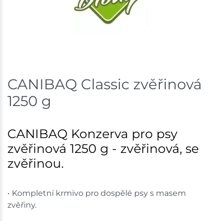
Skladem na prodejně - doručení do 7 dnů
Velká Bíteš
3 ks
Skladem na prodejně - doručení do 7 dnů
Velké Meziříčí
5 ks
CANIBAQ Classic zvěřinová
1250 g
Skladem na prodejně - doručení do 7 dnů
Bystřice
9 ks
CANIBAQ Konzerva pro psy
Skladem na prodejně - doručení do 7 dnů
zvěřinová 1250 g - zvěřinová, se
zvěřinou.
Skladové množství na prodejnách je pouze orientační.
Ceny na prodejnách se mohou lišit od cen na e-
shopu.
• Kompletní krmivo pro dospělé psy s masem
zvěřiny.