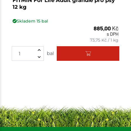
FITMIN For Life Adult granule pro psy
12 kg
Skladem
15
bal
885,00
Kč
s DPH
73,75
Kč
/
1 kg
Množství
bal