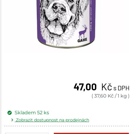
47,00
Kč
s DPH
(
37,60
Kč
/
1 kg
)
Skladem
52
ks
Zobrazit dostupnost na prodejnách
Žďár nad Sázavou
2 ks