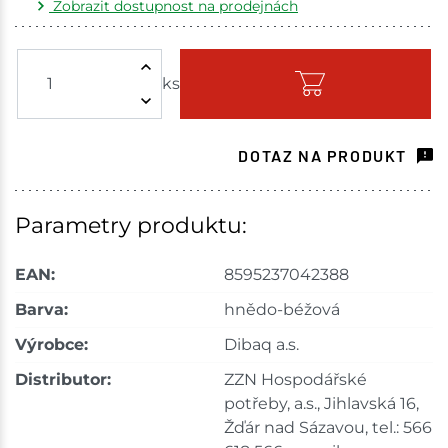
Zobrazit dostupnost na prodejnách
Žďár nad Sázavou
8 ks
ks
Skladem - ihned k odeslání
Havlíčkův Brod
8 ks
DOTAZ NA PRODUKT
Skladem na prodejně - doručení do 7 dnů
Tišnov
10 ks
Parametry produktu:
Skladem na prodejně - doručení do 7 dnů
EAN:
8595237042388
Skuteč
7 ks
Barva:
hnědo-béžová
Výrobce:
Dibaq a.s.
Skladem na prodejně - doručení do 7 dnů
Distributor:
ZZN Hospodářské
Velké Meziříčí
29 ks
potřeby, a.s., Jihlavská 16,
Žďár nad Sázavou, tel.: 566
Skladem na prodejně - doručení do 7 dnů