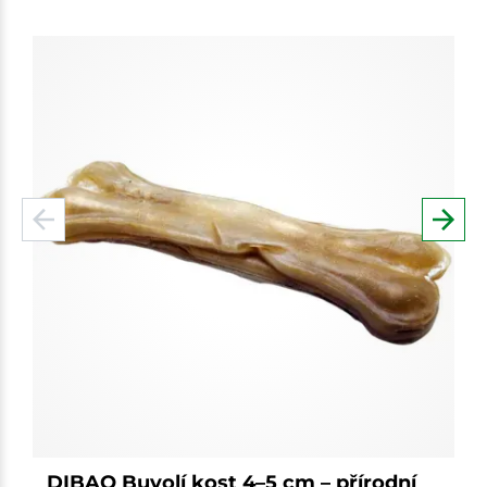
DIBAQ Buvolí kost 4–5 cm – přírodní