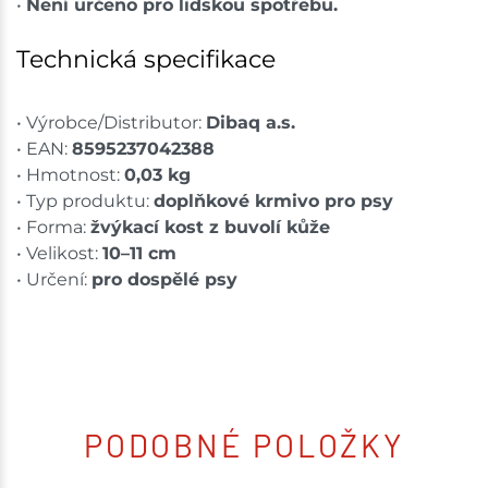
•
Není určeno pro lidskou spotřebu.
Technická specifikace
• Výrobce/Distributor:
Dibaq a.s.
• EAN:
8595237042388
• Hmotnost:
0,03 kg
• Typ produktu:
doplňkové krmivo pro psy
• Forma:
žvýkací kost z buvolí kůže
• Velikost:
10–11 cm
• Určení:
pro dospělé psy
PODOBNÉ POLOŽKY