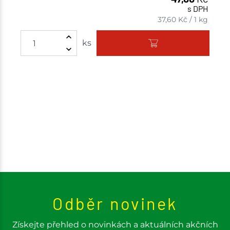
s DPH
37,60
Kč
/
1 kg
Množství
ks
Odběr novinek
Získejte přehled o novinkách a aktuálních akčních