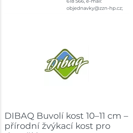
618 566, e-mail:
objednavky@zzn-hp.cz;
Bystřice
8 ks
Skladem na prodejně - doručení do 7 dnů
Mohelnice
4 ks
Skladem na prodejně - doručení do 7 dnů
Nové Město
4 ks
Skladem na prodejně - doručení do 7 dnů
Skladové množství na prodejnách je pouze orientační.
Ceny na prodejnách se mohou lišit od cen na e-
shopu.
DIBAQ Buvolí kost 10–11 cm –
přírodní žvýkací kost pro