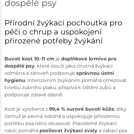
dospělé psy
Přírodní žvýkací pochoutka pro
péči o chrup a uspokojení
přirozené potřeby žvýkání
Buvolí kost 10–11 cm
je
doplňkové krmivo pro
dospělé psy
, které slouží jako chutná žvýkací
odměna a zároveň podporuje
správnou ústní
hygienu
. Intenzivním žvýkáním pomáhá omezovat
tvorbu zubního plaku, přispívá k čištění zubů a
podporuje zdravé dásně.
Kost je vyrobena z
99,4 % surové buvolí kůže
, díky
čemuž je pevná, odolná a uspokojuje přirozenou
potřebu psa něco okusovat. Pravidelné žvýkání
navíc pomáhá
posilovat žvýkací svaly
a zabaví psa