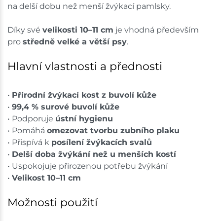
na delší dobu než menší žvýkací pamlsky.
Díky své
velikosti 10–11 cm
je vhodná především
pro
středně velké a větší psy
.
Hlavní vlastnosti a přednosti
•
Přírodní žvýkací kost z buvolí kůže
•
99,4 % surové buvolí kůže
• Podporuje
ústní hygienu
• Pomáhá
omezovat tvorbu zubního plaku
• Přispívá k
posílení žvýkacích svalů
•
Delší doba žvýkání než u menších kostí
• Uspokojuje přirozenou potřebu žvýkání
•
Velikost 10–11 cm
Možnosti použití