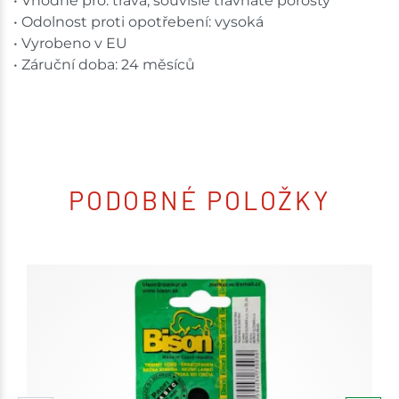
• Vhodné pro: tráva, souvislé travnaté porosty
• Odolnost proti opotřebení: vysoká
• Vyrobeno v EU
• Záruční doba: 24 měsíců
PODOBNÉ POLOŽKY