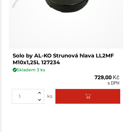
Solo by AL-KO Strunová hlava LL2MF
M10x1,25L 127234
Skladem
3
ks
729,00
Kč
s DPH
ks