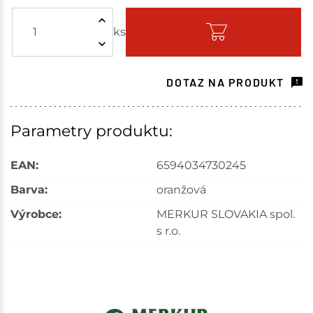
ks
Skladem - ihned k odeslání
Havlíčkův Brod
1 ks
DOTAZ NA PRODUKT
Skladem na prodejně - doručení do 7 dnů
Tišnov
3 ks
Parametry produktu:
Skladem na prodejně - doručení do 7 dnů
EAN:
6594034730245
Skuteč
1 ks
Barva:
oranžová
Výrobce:
MERKUR SLOVAKIA spol.
Skladem na prodejně - doručení do 7 dnů
s r.o.
Bystřice
1 ks
Skladem na prodejně - doručení do 7 dnů
Mohelnice
4 ks