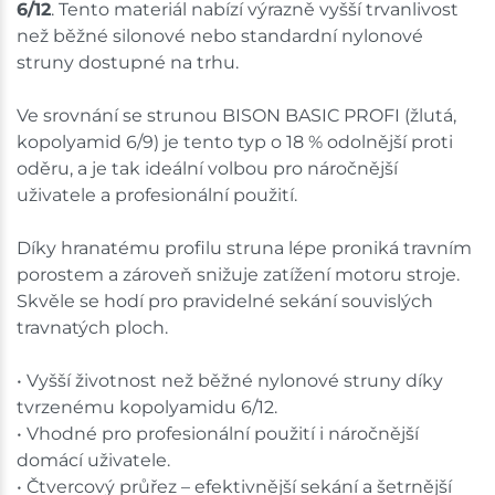
6/12
. Tento materiál nabízí výrazně vyšší trvanlivost
než běžné silonové nebo standardní nylonové
struny dostupné na trhu.
Ve srovnání se strunou BISON BASIC PROFI (žlutá,
kopolyamid 6/9) je tento typ o 18 % odolnější proti
oděru, a je tak ideální volbou pro náročnější
uživatele a profesionální použití.
Díky hranatému profilu struna lépe proniká travním
porostem a zároveň snižuje zatížení motoru stroje.
Skvěle se hodí pro pravidelné sekání souvislých
travnatých ploch.
• Vyšší životnost než běžné nylonové struny díky
tvrzenému kopolyamidu 6/12.
• Vhodné pro profesionální použití i náročnější
domácí uživatele.
• Čtvercový průřez – efektivnější sekání a šetrnější