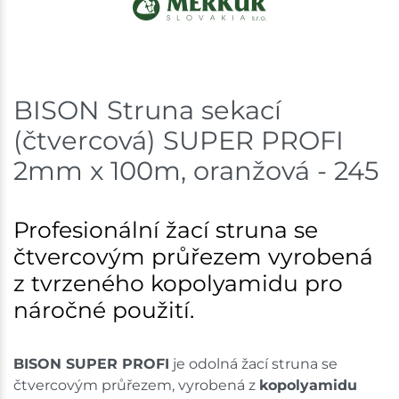
Skladem na prodejně - doručení do 7 dnů
Nové Město
1 ks
BISON Struna sekací
Skladem na prodejně - doručení do 7 dnů
(čtvercová) SUPER PROFI
Skladové množství na prodejnách je pouze orientační.
2mm x 100m, oranžová - 245
Ceny na prodejnách se mohou lišit od cen na e-
shopu.
Profesionální žací struna se
čtvercovým průřezem vyrobená
z tvrzeného kopolyamidu pro
náročné použití.
BISON SUPER PROFI
je odolná žací struna se
čtvercovým průřezem, vyrobená z
kopolyamidu