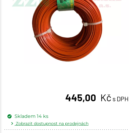
445,00
Kč
s DPH
Skladem
14
ks
Zobrazit dostupnost na prodejnách
Žďár nad Sázavou
3 ks