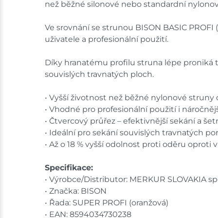
než běžné silonové nebo standardní nylonov
Ve srovnání se strunou BISON BASIC PROFI (žlu
uživatele a profesionální použití.
Díky hranatému profilu struna lépe proniká t
souvislých travnatých ploch.
• Vyšší životnost než běžné nylonové struny
• Vhodné pro profesionální použití i náročněj
• Čtvercový průřez – efektivnější sekání a šetr
• Ideální pro sekání souvislých travnatých po
• Až o 18 % vyšší odolnost proti oděru oprot
Specifikace:
• Výrobce/Distributor: MERKUR SLOVAKIA spol.
• Značka: BISON
• Řada: SUPER PROFI (oranžová)
• EAN: 8594034730238