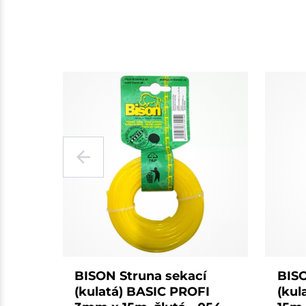
BISON Struna sekací
BISO
(kulatá) BASIC PROFI
(kul