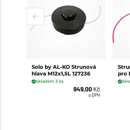
Solo by AL-KO Strunová
Stru
hlava M12x1,5L 127236
pro 
Skladem
3
ks
Sk
949,00
Kč
ks
s DPH