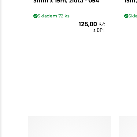
3mm x 15m, žlutá - 054
15m,
Skladem
72
ks
Sk
125,00
Kč
ks
s DPH