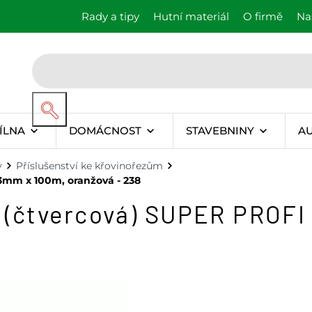
Rady a tipy
Hutní materiál
O firmě
Na
ÍLNA
DOMÁCNOST
STAVEBNINY
A
y
Příslušenství ke křovinořezům
3mm x 100m, oranžová - 238
 (čtvercová) SUPER PROFI