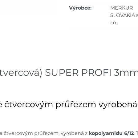
Bystřice
dnů
Výrobce:
MERKUR
SLOVAKIA s
Skla
Mohelnice
r.o.
dnů
Skla
Nové Město
dnů
Skladové množství na prodejn
Ceny na prodejnách se moho
čtvercová) SUPER PROFI 3mm 
 se čtvercovým průřezem vyroben
 se čtvercovým průřezem, vyrobená z
kopolyamidu 6/12
.