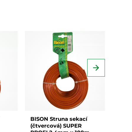
BISON Struna sekací
BISO
(čtvercová) SUPER
(čtv