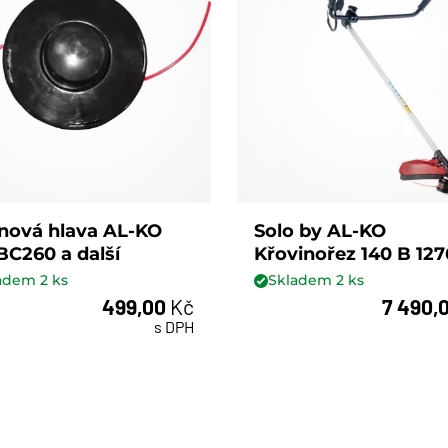
nová hlava AL-KO
Solo by AL-KO
BC260 a další
Křovinořez 140 B 127
ladem
2
ks
Skladem
2
ks
499,00
Kč
7 490,
ks
ks
s DPH