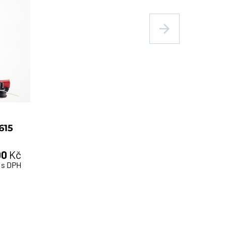
615
00
Kč
s DPH