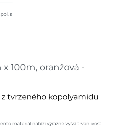
2 ks
pol. s
dem na prodejně - doručení do 7
3 ks
dem na prodejně - doručení do 7
1 ks
ách je pouze orientační.
u lišit od cen na e-shopu.
x 100m, oranžová -
á z tvrzeného kopolyamidu
 Tento materiál nabízí výrazně vyšší trvanlivost