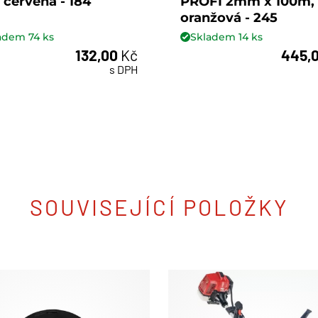
 červená - 184
PROFI 2mm x 100m,
oranžová - 245
ladem
74
ks
Skladem
14
ks
132,00
Kč
445,
ks
ks
s DPH
SOUVISEJÍCÍ POLOŽKY