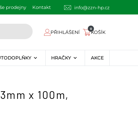
še prodejny
Kontakt
info@zzn-hp.cz
0
PŘIHLÁŠENÍ
KOŠÍK
UTODOPLŇKY
HRAČKY
AKCE
 3mm x 100m,