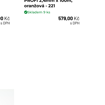
PROFI 2,4mm x 100m,
PROF
oranžová - 221
oranž
Skladem
9
ks
Skl
00
Kč
579,00
Kč
ks
s DPH
s DPH