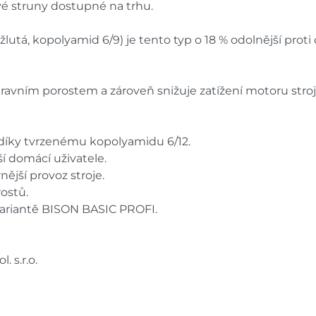
é struny dostupné na trhu.
tá, kopolyamid 6/9) je tento typ o 18 % odolnější proti o
ravním porostem a zároveň snižuje zatížení motoru stroj
 díky tvrzenému kopolyamidu 6/12.
ší domácí uživatele.
nější provoz stroje.
rostů.
i variantě BISON BASIC PROFI.
 s.r.o.