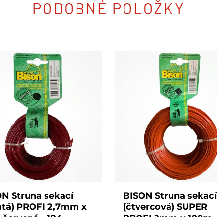
PODOBNÉ POLOŽKY
N Struna sekací
BISON Struna sekací
atá) PROFI 2,7mm x
(čtvercová) SUPER