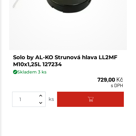
Solo by AL-KO Strunová hlava LL2MF
M10x1,25L 127234
Skladem
3
ks
729,00
Kč
s DPH
ks