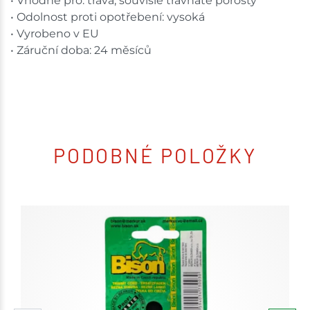
• Vhodné pro: tráva, souvislé travnaté porosty
• Odolnost proti opotřebení: vysoká
• Vyrobeno v EU
• Záruční doba: 24 měsíců
PODOBNÉ POLOŽKY