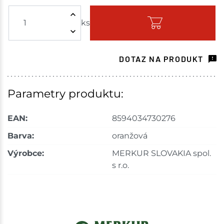
ks
Skladem - ihned k odeslání
Choceň
7 ks
DOTAZ NA PRODUKT
Skladem na prodejně - doručení do 7 dnů
Havlíčkův Brod
6 ks
Parametry produktu:
Skladem na prodejně - doručení do 7 dnů
EAN:
8594034730276
Tišnov
8 ks
Barva:
oranžová
Výrobce:
MERKUR SLOVAKIA spol.
Skladem na prodejně - doručení do 7 dnů
s r.o.
Skuteč
3 ks
Skladem na prodejně - doručení do 7 dnů
Velké Meziříčí
8 ks