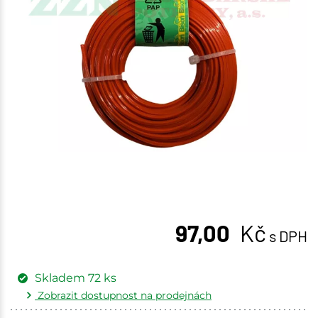
97,00
Kč
s DPH
Skladem
72
ks
Zobrazit dostupnost na prodejnách
Žďár nad Sázavou
13 ks