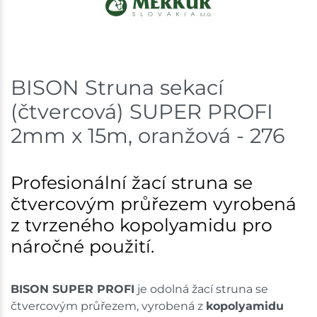
Skladem na prodejně - doručení do 7 dnů
Bystřice
9 ks
BISON Struna sekací
Skladem na prodejně - doručení do 7 dnů
(čtvercová) SUPER PROFI
Mohelnice
8 ks
2mm x 15m, oranžová - 276
Skladem na prodejně - doručení do 7 dnů
Profesionální žací struna se
Nové Město
5 ks
čtvercovým průřezem vyrobená
Skladem na prodejně - doručení do 7 dnů
z tvrzeného kopolyamidu pro
náročné použití.
Velká Bíteš
5 ks
Skladem na prodejně - doručení do 7 dnů
BISON SUPER PROFI
je odolná žací struna se
čtvercovým průřezem, vyrobená z
kopolyamidu
Skladové množství na prodejnách je pouze orientační.