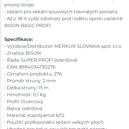
provoz stroje.
• Ideální pro sekání souvislých travnatých porostů.
• Až o 18 % vyšší odolnost proti oděru oproti variantě
BISON BASIC PROFI.
Specifikace:
• Výrobce/Distributor: MERKUR SLOVAKIA spol. s.r.o.
• Značka: BISON
• Řada: SUPER PROFI (oranžová)
• EAN: 8594034730276
• Označení produktu: 276
• Průměr struny: 2 mm
• Délka struny: 15 m
• Hmotnost: 0,1 kg
• Profil: čtvercový
• Barva: oranžová
• Materiál: kopolyamid 6/12
• Použití: profesionální sečení velkých ploch