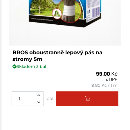
BROS oboustranně lepový pás na
stromy 5m
Skladem
3
bal
99,00
Kč
s DPH
19,80
Kč
/
1 m
Množství
bal