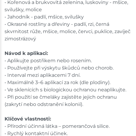
• Kořenová a brukvovitá zelenina, luskoviny - mšice,
svilušky, molice
• Jahodník - padlí, mšice, svilušky
• Okrasné rostliny a dřeviny - padlí, rzi, černá
skvrnitost růže, mšice, molice, červci, puklice, zavíječ
zimostrázový
Návod k aplikaci:
• Aplikujte postřikem nebo rosením.
• Používejte při výskytu škůdců nebo chorob.
• Interval mezi aplikacemi 7 dní.
• Maximálně 3–6 aplikací za rok (dle plodiny).
• Ve sklenících s biologickou ochranou neaplikujte.
• Při použití se čmeláky zajistěte jejich ochranu
(zakrytí nebo odstranění kolonií).
Klíčové vlastnosti:
• Přírodní účinná látka – pomerančová silice.
• Rychlý kontaktní účinek.