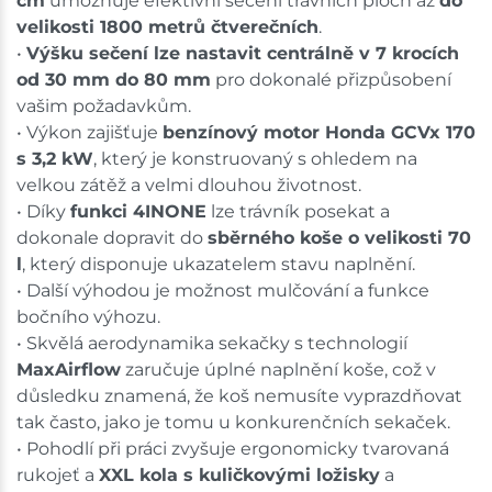
cm
umožňuje efektivní sečení travních ploch až
do
velikosti 1800 metrů čtverečních
.
•
Výšku sečení lze nastavit centrálně v 7 krocích
od 30 mm do 80 mm
pro dokonalé přizpůsobení
vašim požadavkům.
• Výkon zajišťuje
benzínový motor Honda GCVx 170
s 3,2 kW
, který je konstruovaný s ohledem na
velkou zátěž a velmi dlouhou životnost.
• Díky
funkci 4INONE
lze trávník posekat a
dokonale dopravit do
sběrného koše o velikosti 70
l
, který disponuje ukazatelem stavu naplnění.
• Další výhodou je možnost mulčování a funkce
bočního výhozu.
• Skvělá aerodynamika sekačky s technologií
MaxAirflow
zaručuje úplné naplnění koše, což v
důsledku znamená, že koš nemusíte vyprazdňovat
tak často, jako je tomu u konkurenčních sekaček.
• Pohodlí při práci zvyšuje ergonomicky tvarovaná
rukojeť a
XXL kola s kuličkovými ložisky
a