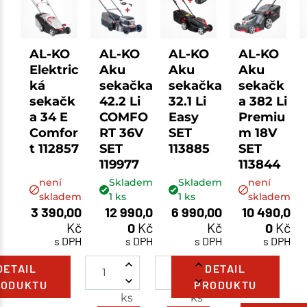
AL-KO
AL-KO
AL-KO
AL-KO
Elektric
Aku
Aku
Aku
ká
sekačka
sekačka
sekačk
sekačk
42.2 Li
32.1 Li
a 382 Li
a 34 E
COMFO
Easy
Premiu
Comfor
RT 36V
SET
m 18V
t 112857
SET
113885
SET
119977
113844
není
Skladem
Skladem
není
skladem
1
ks
1
ks
skladem
3 390,00
12 990,0
6 990,00
10 490,0
Kč
0
Kč
Kč
0
Kč
s DPH
s DPH
s DPH
s DPH
DETAIL
DETAIL
RODUKTU
PRODUKTU
ks
ks