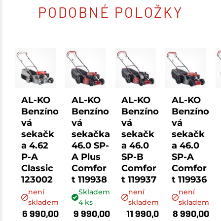
PODOBNÉ POLOŽKY
AL-KO
AL-KO
AL-KO
AL-KO
Benzíno
Benzíno
Benzíno
Benzíno
vá
vá
vá
vá
sekačk
sekačka
sekačk
sekačk
a 4.62
46.0 SP-
a 46.0
a 46.0
P-A
A Plus
SP-B
SP-A
Classic
Comfor
Comfor
Comfor
123002
t 119938
t 119937
t 119936
není
Skladem
není
není
skladem
4
ks
skladem
skladem
6 990,00
9 990,00
11 990,0
8 990,00